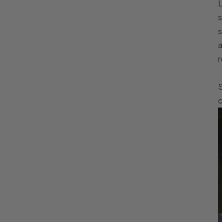
L
s
s
a
r
S
c