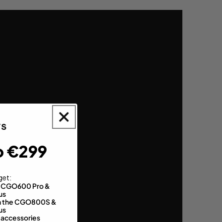
o €299
get:
th CGO600 Pro &
us
 on the CGO800S &
us
 accessories