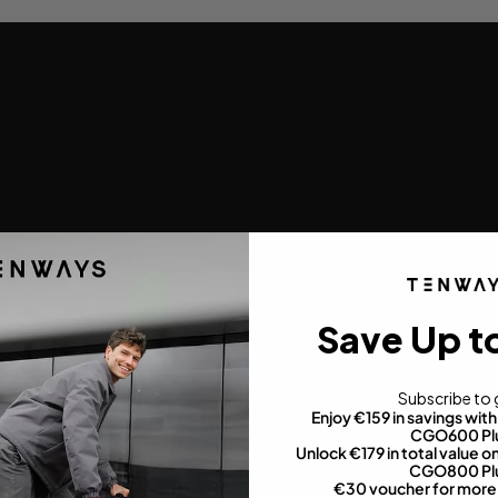
Save Up t
Subscribe to 
Enjoy €159 in savings wi
CGO600 Pl
Unlock €179 in total value
CGO800 Pl
€30 voucher for more