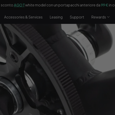
i sconto
AGO T
white model con un portapacchi anteriore da
99 €
in 
Accessories & Services
Leasing
Support
Rewards