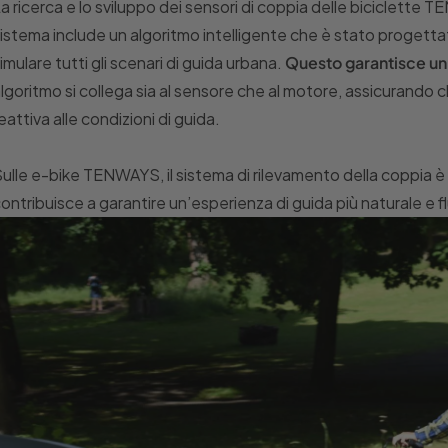
a ricerca e lo sviluppo dei sensori di coppia delle biciclette
istema include un algoritmo intelligente che è stato progettat
imulare tutti gli scenari di guida urbana.
Questo garantisce un’
lgoritmo si collega sia al sensore che al motore, assicurando 
eattiva alle condizioni di guida.
ulle e-bike TENWAYS, il sistema di rilevamento della coppia è ins
ontribuisce a garantire un’esperienza di guida più naturale e fl