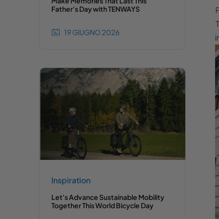
Make Memories That Last This
Father's Day with TENWAYS
P
T
19 GIUGNO 2026
i
Inspiration
Let's Advance Sustainable Mobility
Together This World Bicycle Day