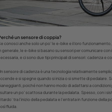
Perché un sensore di coppia?
e conosci anche solo un po' le e-bike e il loro funzionamento,
n generale, le e-bike si basano su sensori per comunicare con
ecessaria, e ci sono due tipi principali di sensori: cadenza e c
n sensore di cadenza è una tecnologia relativamente semplic
ccende e si spegne quando si inizia o si smette di pedalare. 
ianeggianti, poiché non hanno modo di adattarsi a condizioni 
isultare un po' scattosa durante la pedalata. Spesso, con i sis
ritardo’ tra l’inizio della pedalata e l’entrata in funzione della
osì fluida.