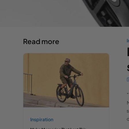
Read more
I
"
M
s
d
Inspiration