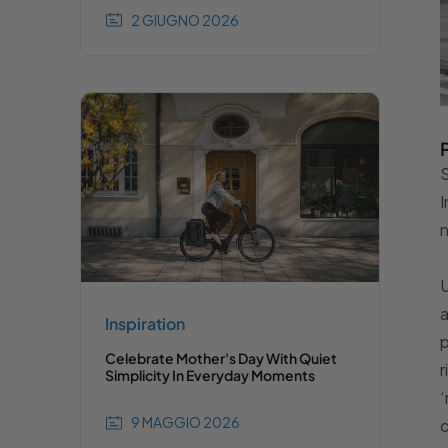
2 GIUGNO 2026
S
I
n
U
a
Inspiration
p
Celebrate Mother's Day With Quiet
r
Simplicity In Everyday Moments
‘
9 MAGGIO 2026
c