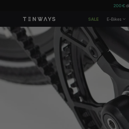
Vai
200 €
d
direttamente
ai contenuti
SALE
E-Bikes