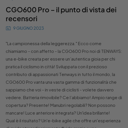
CGO600 Pro – il punto di vista dei
recensori
9 GIUGNO 2023
"La campionessa della leggerezza." Ecco come
chiamiamo - con affetto - la CGO600 Pro noi di TENWAYS:
una e-bike creata per essere un’autentica gioia per chi
pratica il ciclismo in città! Sviluppata con il prezioso
contributo di appassionati Tenways in tutto il mondo, la
CGO600 Pro vanta una vasta gamma di funzionalità che
sappiamo che voi - in veste di ciclisti - volete davvero
vedere. Batteria rimovibile? Ce l’abbiamo! Ampio range di
copertura? Presente! Manubri regolabili? Non possono
mancare! Luce anteriore integrata? Un'idea brillante!
Qual è il risultato? Un'e-bike agile che offre un'esperienza