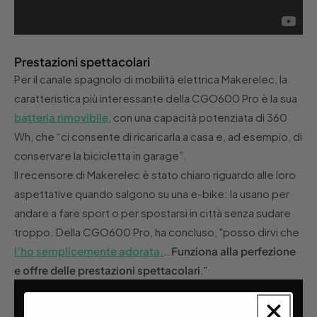
Prestazioni spettacolari
Per il canale spagnolo di mobilità elettrica Makerelec, la
caratteristica più interessante della CGO600 Pro è la sua
batteria rimovibile
, con una capacità potenziata di 360
Wh, che “ci consente di ricaricarla a casa e, ad esempio, di
conservare la bicicletta in garage”.
Il recensore di Makerelec è stato chiaro riguardo alle loro
aspettative quando salgono su una e-bike: la usano per
andare a fare sport o per spostarsi in città senza sudare
troppo. Della CGO600 Pro, ha concluso, "posso dirvi che
l’ho semplicemente adorata.
…
Funziona alla perfezione
e offre delle prestazioni spettacolari
."