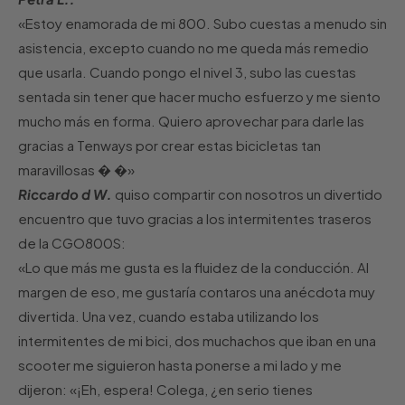
«Estoy enamorada de mi 800. Subo cuestas a menudo sin
asistencia, excepto cuando no me queda más remedio
que usarla. Cuando pongo el nivel 3, subo las cuestas
sentada sin tener que hacer mucho esfuerzo y me siento
mucho más en forma. Quiero aprovechar para darle las
gracias a Tenways por crear estas bicicletas tan
maravillosas
� �
»
Riccardo d W.
quiso compartir con nosotros un divertido
encuentro que tuvo gracias a los intermitentes traseros
de la CGO800S:
«Lo que más me gusta es la fluidez de la conducción. Al
margen de eso, me gustaría contaros una anécdota muy
divertida. Una vez, cuando estaba utilizando los
intermitentes de mi bici, dos muchachos que iban en una
scooter me siguieron hasta ponerse a mi lado y me
dijeron: «¡Eh, espera! Colega, ¿en serio tienes