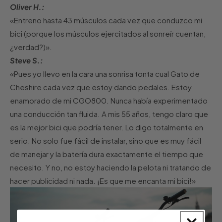
Oliver H.:
«Entreno hasta 43 músculos cada vez que conduzco mi
bici (porque los músculos ejercitados al sonreír cuentan,
¿verdad?)».
Steve S.:
«Pues yo llevo en la cara una sonrisa tonta cual Gato de
Cheshire cada vez que estoy dando pedales. Estoy
enamorado de mi CGO800. Nunca había experimentado
una conducción tan fluida. A mis 55 años, tengo claro que
es la mejor bici que podría tener. Lo digo totalmente en
serio. No solo fue fácil de instalar, sino que es muy fácil
de manejar y la batería dura exactamente el tiempo que
necesito. Y no, no estoy haciendo la pelota ni tratando de
hacer publicidad ni nada. ¡Es que me encanta mi bici!»