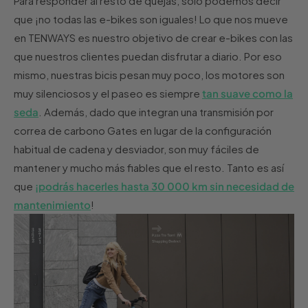
Para responder al resto de quejas, solo podemos decir
que ¡no todas las e-bikes son iguales! Lo que nos mueve
en TENWAYS es nuestro objetivo de crear e-bikes con las
que nuestros clientes puedan disfrutar a diario. Por eso
mismo, nuestras bicis pesan muy poco, los motores son
muy silenciosos y el paseo es siempre
tan suave como la
seda
. Además, dado que integran una transmisión por
correa de carbono Gates en lugar de la configuración
habitual de cadena y desviador, son muy fáciles de
mantener y mucho más fiables que el resto. Tanto es así
que
¡podrás hacerles hasta 30 000 km sin necesidad de
mantenimiento
!