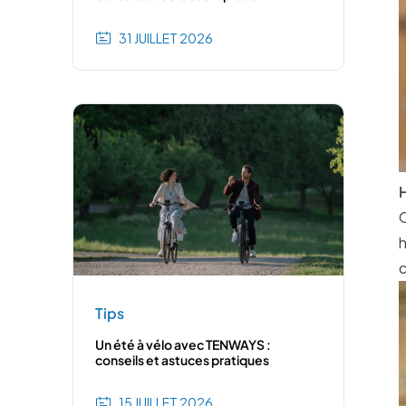
31 JUILLET 2026
H
O
h
c
Tips
Un été à vélo avec TENWAYS :
conseils et astuces pratiques
15 JUILLET 2026