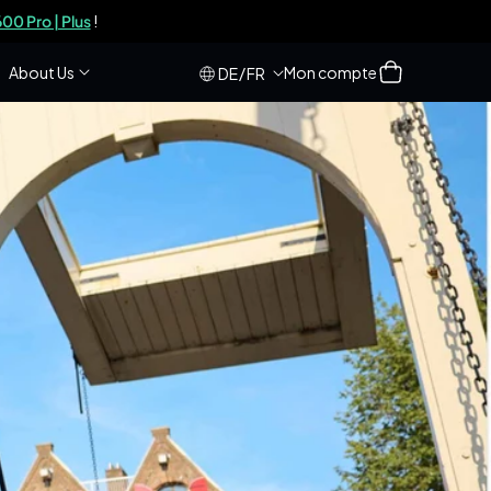
0 Pro | Plus
!
Se
Panier
About Us
Mon compte
/
DE
FR
connecter