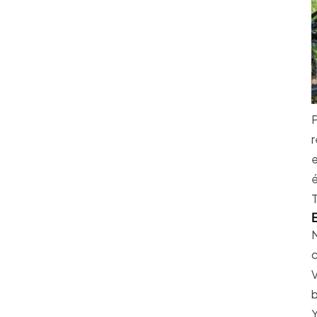
P
e
é
N
c
V
b
Y