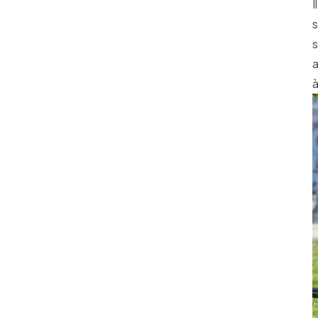
I
s
s
a
à