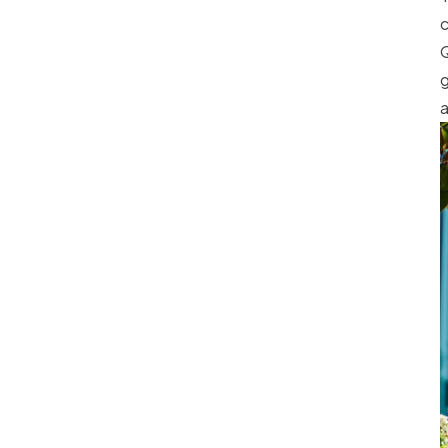
c
Q
g