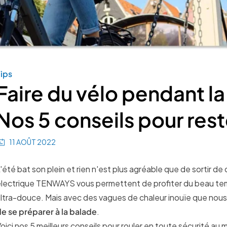
ips
Faire du vélo pendant la 
Nos 5 conseils pour reste
11 AOÛT 2022
'été bat son plein et rien n'est plus agréable que de sortir de 
lectrique TENWAYS vous permettent de profiter du beau te
ltra-douce. Mais avec des vagues de chaleur inouïe que nou
e se préparer à la balade
.
oici nos 5 meilleurs conseils pour rouler en toute sécurité au m