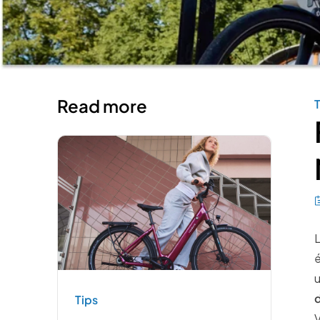
Read more
T
L
é
u
d
Tips
V