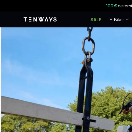
Ignorer et
100 €
de remi
passer au
contenu
SALE
E-Bikes