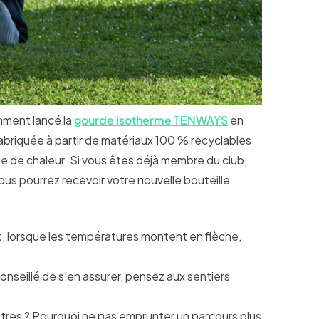
mment lancé la
gourde isotherme TENWAYS
en
 fabriquée à partir de matériaux 100 % recyclables
e de chaleur. Si vous êtes déjà membre du club,
us pourrez recevoir votre nouvelle bouteille
t, lorsque les températures montent en flèche,
conseillé de s’en assurer, pensez aux sentiers
èt
re
s ? Pourquoi ne pas emprunter un parcours plus