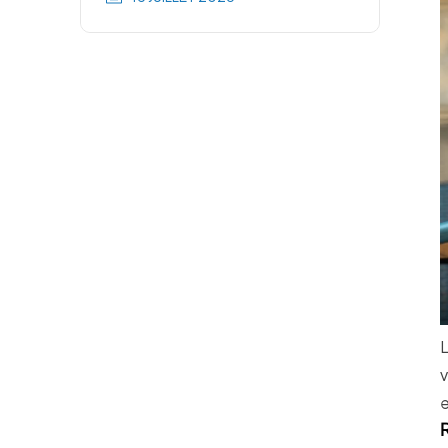
L
v
e