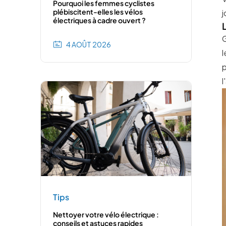
Pourquoi les femmes cyclistes
plébiscitent-elles les vélos
j
électriques à cadre ouvert ?
G
4 AOÛT 2026
l
p
l
Tips
Nettoyer votre vélo électrique :
conseils et astuces rapides