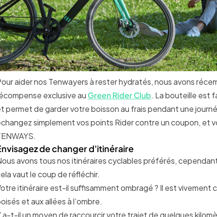
our aider nos Tenwayers à rester hydratés, nous avons réce
récompense exclusive au
Green Rider Club
. La bouteille est
t permet de garder votre boisson au frais pendant une journé
changez simplement vos points Rider contre un coupon, et vo
TENWAYS.
Envisagez de changer d'itinéraire
ous avons tous nos itinéraires cyclables préférés, cependan
ela vaut le coup de réfléchir.
otre itinéraire est-il suffisamment ombragé ? Il est vivement 
oisés et aux allées à l’ombre.
 a-t-il un moyen de raccourcir votre trajet de quelques kilom