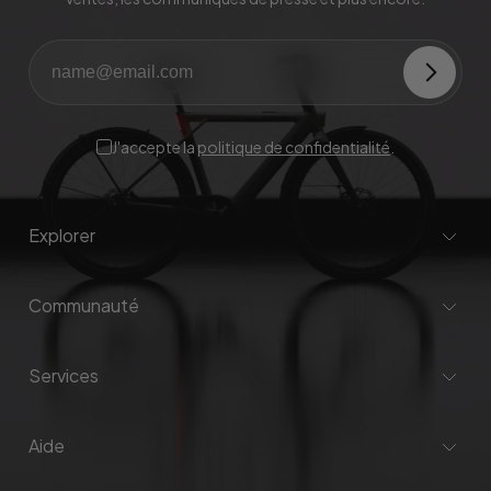
J'accepte la
politique de confidentialité
.
Explorer
Communauté
Services
Aide