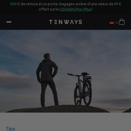
sser
gages arrière d’une valeur de
59 €
Profitez du
CGO800S | Plus
avec
10
u
GO600 Pro | Plus
!
bagages avant offert d’un
ontenu
Panier
Tips