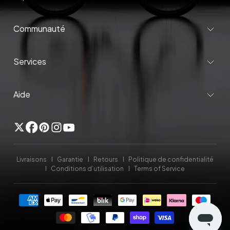
Communauté
Services
Aide
Twitter
Facebook
Pinterest
Instagram
YouTube
Livraisons
Garantie
Retours
Politique de confidentialité
Conditions d’utilisation
Terms of Service
Méthodes
de
payement