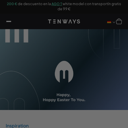
tar al
200 €
de descuento en la
AGO T
white model con transportín gratis
Co
ntenido
de 99 €
Carro
Inspiration