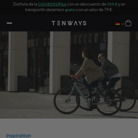
tar al
9 €
Disfruta de la
CGO800S|Plus
con un descuento de
100 €
y un
20
ntenido
transportín delantero
gratis
con un valor de 79 €.
Carro
Inspiration