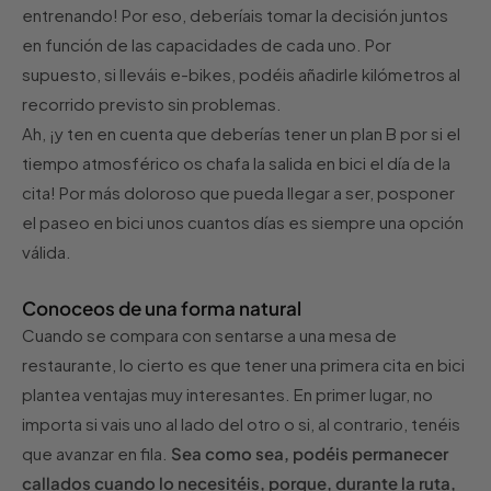
entrenando! Por eso, deberíais tomar la decisión juntos
en función de las capacidades de cada uno. Por
supuesto, si lleváis e-bikes, podéis añadirle kilómetros al
recorrido previsto sin problemas.
Ah, ¡y ten en cuenta que deberías tener un plan B por si el
tiempo atmosférico os chafa la salida en bici el día de la
cita! Por más doloroso que pueda llegar a ser, posponer
el paseo en bici unos cuantos días es siempre una opción
válida.
Conoceos de una forma natural
Cuando se compara con sentarse a una mesa de
restaurante, lo cierto es que tener una primera cita en bici
plantea ventajas muy interesantes. En primer lugar, no
importa si vais uno al lado del otro o si, al contrario, tenéis
que avanzar en fila.
Sea como sea, podéis permanecer
callados cuando lo necesitéis, porque, durante la ruta,