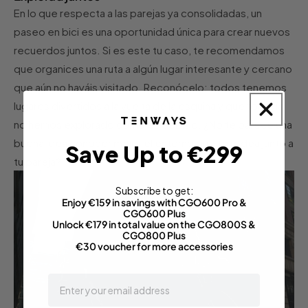
En lo que respecta a las parejas ya consolidadas, un
paseo en bici es una oportunidad única para crear nuevos
recuerdos juntos. Si es este tu caso, te recomendamos
que organices una ruta a algún lugar interesante y cercano
que aún no hayáis visitado. Reconócelo: todos tenemos
lugares divertidos a la vuelta de la esquina y que todavía
no hemos explorado como es debido. ¿No te parece una
buena idea conocer mejor el entorno que te rodea junto a
Save Up to €299
tu pareja?
Subscribe to get:
Enjoy €159 in savings with CGO600 Pro &
CGO600 Plus
Unlock €179 in total value on the CGO800S &
CGO800 Plus
€30 voucher for more accessories
email