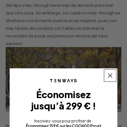
del tipo step-through tiene más de decisión personal
que otra cosa. Sin embargo, los cuadros step-through se
diseñaron con la mente puesta en las mujeres, pues son
más fáciles de conducir con falda y no plantean la
necesidad de pasar una pierna por encima del tubo
superior.
Économisez
jusqu’à 299 € !
Inscrivez-vous pour profiter de :
Para aquellas mujeres que se están iniciando en el ciclismo
Économisez 159 € sur les CGO600 Pro et