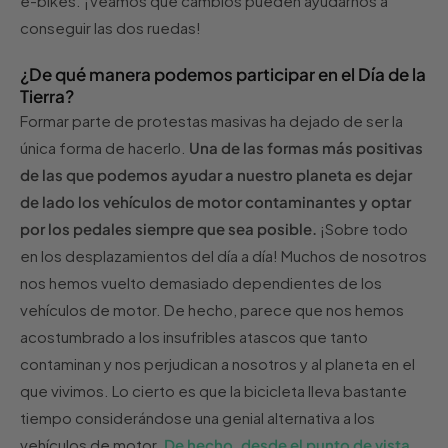
e-bikes. ¡Veamos qué cambios pueden ayudarnos a
conseguir las dos ruedas!
¿De qué manera podemos participar en el Día de la
Tierra?
Formar parte de protestas masivas ha dejado de ser la
única forma de hacerlo.
Una de las formas más positivas
de las que podemos ayudar a nuestro planeta es dejar
de lado los vehículos de motor contaminantes y optar
por los pedales siempre que sea posible.
¡Sobre todo
en los desplazamientos del día a día! Muchos de nosotros
nos hemos vuelto demasiado dependientes de los
vehículos de motor. De hecho, parece que nos hemos
acostumbrado a los insufribles atascos que tanto
contaminan y nos perjudican a nosotros y al planeta en el
que vivimos. Lo cierto es que la bicicleta lleva bastante
tiempo considerándose una genial alternativa a los
vehículos de motor.
De hecho, desde el punto de vista