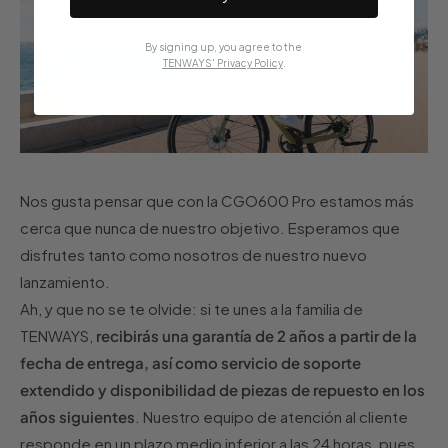
By signing up, you agree to the
TENWAYS' Privacy Policy
.
Nos gusta pensar que con la CGO600 Pro estamos más
cerca que nunca de nuestro objetivo. Esperamos que
disfrutes tanto como nosotros de nuestro nuevo
lanzamiento.
Ah, y que no se te olvide: si te unes a la familia de
TENWAYS,
recibirás una garantía de 2 años a partir de la
fecha de entrega, así como servicio de soporte
extendido y disponibilidad de piezas de repuesto en los
años siguientes
. Nuestro equipo de atención al cliente
responde en un plazo medio inferior a las 24 horas, pues