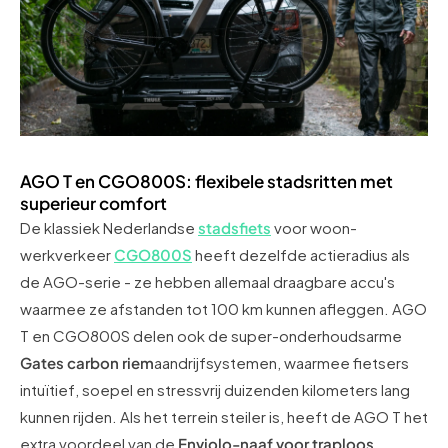
AGO T en CGO800S: flexibele stadsritten met
superieur comfort
De klassiek Nederlandse
stadsfiets
voor woon-
werkverkeer
CGO800S
heeft dezelfde actieradius als
de AGO-serie - ze hebben allemaal draagbare accu's
waarmee ze afstanden tot 100 km kunnen afleggen. AGO
T en CGO800S delen ook de super-onderhoudsarme
Gates carbon riem
aandrijfsystemen, waarmee fietsers
intuïtief, soepel en stressvrij duizenden kilometers lang
kunnen rijden. Als het terrein steiler is, heeft de AGO T het
extra voordeel van de
Enviolo-naaf voor traploos