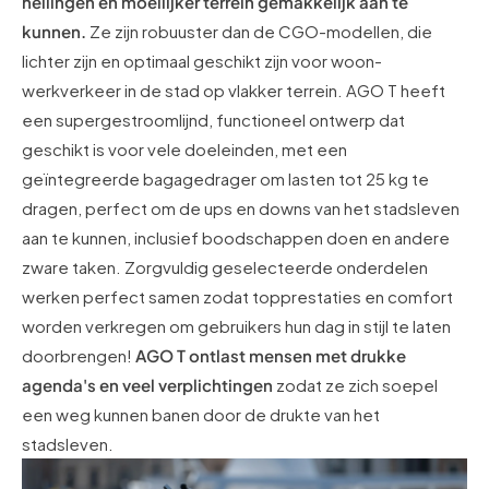
hellingen en moeilijker terrein gemakkelijk aan te
kunnen.
Ze zijn robuuster dan de CGO-modellen, die
lichter zijn en optimaal geschikt zijn voor woon-
werkverkeer in de stad op vlakker terrein. AGO T heeft
een supergestroomlijnd, functioneel ontwerp dat
geschikt is voor vele doeleinden, met een
geïntegreerde bagagedrager om lasten tot 25 kg te
dragen, perfect om de ups en downs van het stadsleven
aan te kunnen, inclusief boodschappen doen en andere
zware taken. Zorgvuldig geselecteerde onderdelen
werken perfect samen zodat topprestaties en comfort
worden verkregen om gebruikers hun dag in stijl te laten
doorbrengen!
AGO T ontlast mensen met drukke
agenda's en veel verplichtingen
zodat ze zich soepel
een weg kunnen banen door de drukte van het
stadsleven.