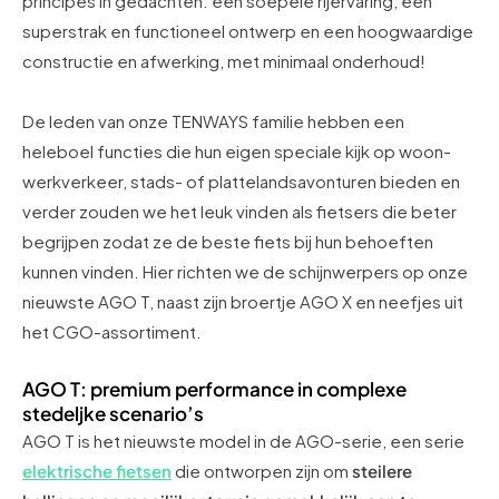
principes in gedachten: een soepele rijervaring, een
superstrak en functioneel ontwerp en een hoogwaardige
constructie en afwerking, met minimaal onderhoud!
De leden van onze TENWAYS familie hebben een
heleboel functies die hun eigen speciale kijk op woon-
werkverkeer, stads- of plattelandsavonturen bieden en
verder zouden we het leuk vinden als fietsers die beter
begrijpen zodat ze de beste fiets bij hun behoeften
kunnen vinden. Hier richten we de schijnwerpers op onze
nieuwste AGO T, naast zijn broertje AGO X en neefjes uit
het CGO-assortiment.
AGO T: premium performance in complexe
stedeljke scenario’s
AGO T is het nieuwste model in de AGO-serie, een serie
elektrische fietsen
die ontworpen zijn om
steilere