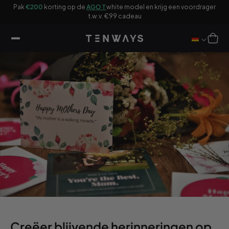
ar
Pak
€200
korting op de
AGO T
white model en krijg een voordrager
ikel
F
t.w.v. €99 cadeau
Winkelwag
Creëer blijvende herinneringen op