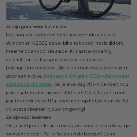
Ze zijn goed voor het milieu
Er is nog een reden om benzineslurpende auto's te
dumpen en in 2022 een e-bike te kopen: het is tijd om
meer te doen voor de
a
arde.
Klimaatverandering
versnelt,
en
de transportsector is een van de
belangrijkste oorzaken
. Als je een benzineauto vervangt
door een e-bike,
bespaar je 160 gram CO2-uitstoot per
afgelegde kilometer
.
Als je elke dag 20 km pendelt,
zou
je in staat moeten zijn om 1.168 ton CO2-uitstoot in een
jaar te verminderen!
Dat
komt neer op het planten van 53
volwassen bomen in jouw omgeving!
Ze zijn voor iedereen
Ongeacht je
voorkeur en eisen,
er is
een e-bike die aan je
wensen voldoet. Wil je fietsen in de bergen? Een e-