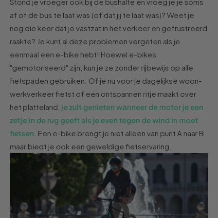
Stond je
vroeger
ook bij de bushalte en vroeg je je soms
af of de bus te laat was (of
dat jij
te laat was)? Weet je
nog die keer dat je vastzat in het verkeer en gefrustreerd
raakte? Je kunt al deze problemen vergeten als je
eenmaal een e-bike hebt! Hoewel e-bikes
"gemotoriseerd" zijn, kun je ze zonder rijbewijs op alle
fietspaden gebruiken. Of je
nu
voor je dagelijkse woon-
werkverkeer fietst of een ontspannen ritje maakt over
het platteland,
je zult genieten wanneer de motor je een
zetje in de rug geeft als je even tegen de wind in moet
fietsen
.
Een e-bike brengt je niet alleen van punt A naar B
maar biedt je ook een geweldige fietservaring.