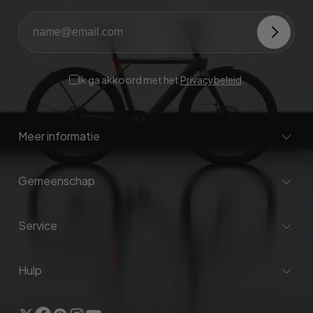
Ik ga akkoord met het
Privacybeleid
.
Meer informatie
Gemeenschap
Service
Hulp