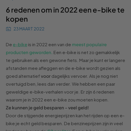
6 redenen om in 2022 een e-bike te
kopen
23 MAART 2022
De
e-bike
is in 2022 een van de
meest populaire
producten geworden.
Een e-bike is net zo gemakkelijk
te gebruiken als een
gewone
fiets. Maar je kunt er langere
afstanden mee afleggen
en de e-bike wordt
gezien als
goed alternatief
voor
dagelijks vervoer
. Als je
nog niet
overtuigd ben,
lees dan verder. We hebben een paar
geweldige e-bike-verhalen voor je.
Er
zijn
6 redenen
waarom je in 2022 een e-bike zou moeten kopen.
Ze kunnen je geld besparen - veel geld!
Door de stijgende energieprijzen kan het rijden op een e-
bike je echt geld besparen. De benzineprijzen zijn in veel