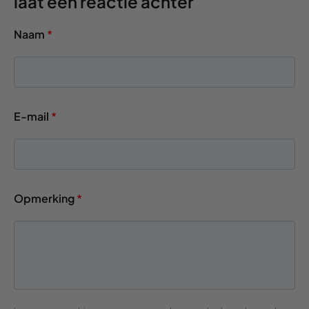
laat een reactie achter
Naam
*
E-mail
*
Opmerking
*