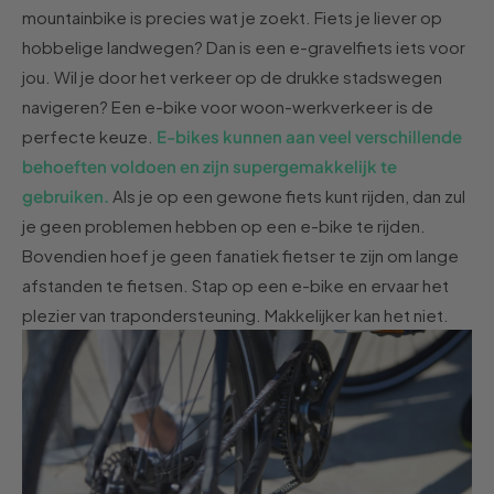
mountainbike is precies wat je zoekt. Fiets je liever op
hobbelige landwegen? Dan is een e-gravelfiets iets voor
jou. Wil je door het verkeer op de drukke stadswegen
navigeren? Een e-bike voor woon-werkverkeer is de
perfecte keuze.
E-bikes kunnen aan veel verschillende
behoeften voldoen en zijn supergemakkelijk te
gebruiken.
Als je op een gewone fiets kunt rijden, dan zul
je geen problemen hebben op een e-bike te rijden.
Bovendien
hoef je
geen
fanatiek fietser te zijn om lange
afstanden te fietsen. Stap op een e-bike en ervaar het
plezier
van
trapondersteuning. Makkelijker kan het niet.