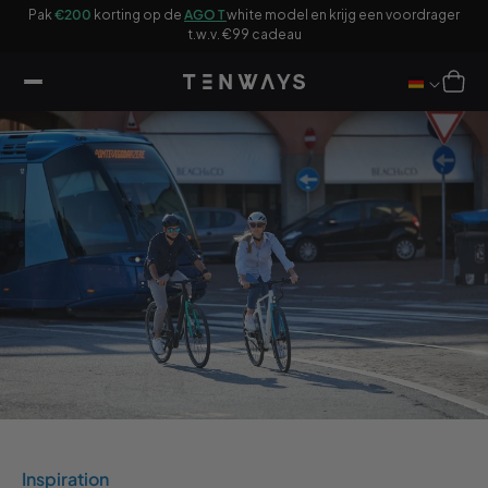
ar
Pak
€200
korting op de
AGO T
white model en krijg een voordrager
ikel
F
t.w.v. €99 cadeau
Winkelwag
Inspiration