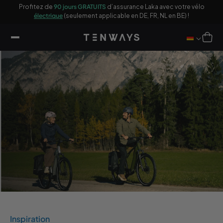
sser
ages
Profitez de
90 jours GRATUITS
d’assurance Laka avec votre vélo
10
u
électrique
(seulement applicable en DE, FR, NL en BE) !
ontenu
Panier
Inspiration