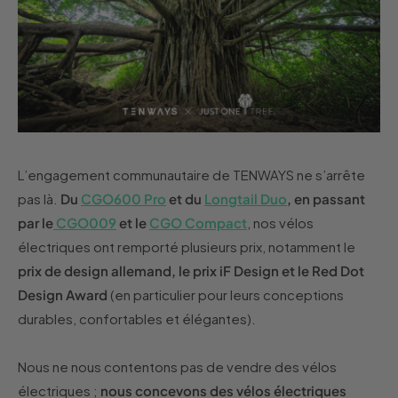
L’engagement communautaire de TENWAYS ne s’arrête
pas là.
Du
CGO600 Pro
et du
Longtail Duo
, en passant
par le
CGO009
et le
CGO Compact
, nos vélos
électriques ont remporté plusieurs prix, notamment le
prix de design allemand, le prix iF Design et le Red Dot
Design Award
(en particulier pour leurs conceptions
durables, confortables et élégantes).
Nous ne nous contentons pas de vendre des vélos
électriques ;
nous concevons des vélos électriques