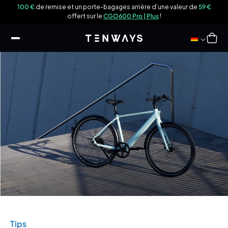
sser
9 €
100 €
de remise et un porte-bagages arrière d’une valeur de
59 €
u
offert sur le
CGO600 Pro | Plus
!
ontenu
Panier
Tips