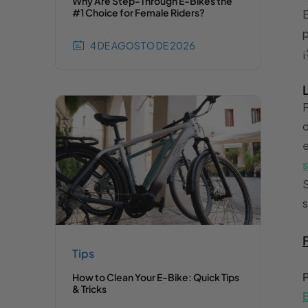
Why Are Step-Through E-Bikes the
#1 Choice for Female Riders?
E
p
4 DE AGOSTO DE 2026
¡
P
d
e
S
s
Tips
How to Clean Your E-Bike: Quick Tips
& Tricks