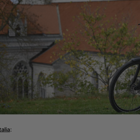
talia
: