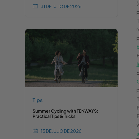
(
31 DE JULIO DE 2026
p
T
r
p
b
I
c
p
Tips
Summer Cycling with TENWAYS:
E
Practical Tips & Tricks
v
15 DE JULIO DE 2026
s