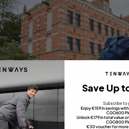
Save Up t
Subscribe to 
Enjoy €159 in savings wi
CGO600 Pl
Unlock €179 in total value
CGO800 Pl
€30 voucher for more