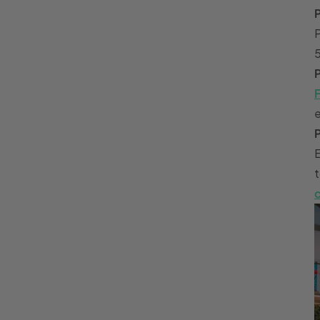
P
5
F
e
E
t
c