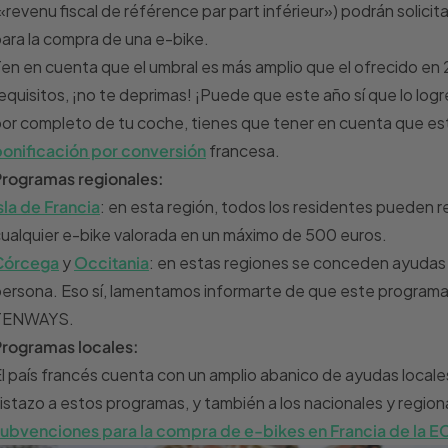
«revenu fiscal de référence par part inférieur») podrán solic
ara la compra de una e-bike.
en en cuenta que el umbral es más amplio que el ofrecido en 2
equisitos, ¡no te deprimas! ¡Puede que este año sí que lo logr
or completo de tu coche, tienes que tener en cuenta que es
onificación por conversión
francesa.
Programas regionales:
sla de Francia
: en esta región, todos los residentes pueden r
ualquier e-bike valorada en un máximo de 500 euros.
Córcega
y
Occitania
: en estas regiones se conceden ayudas 
ersona. Eso sí, lamentamos informarte de que este programa n
TENWAYS.
Programas locales:
l país francés cuenta con un amplio abanico de ayudas locales
istazo a estos programas, y también a los nacionales y regiona
ubvenciones para la compra de e-bikes en Francia de la E