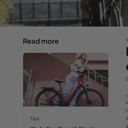
Read more
T
¿
u
o
e
Tips
a