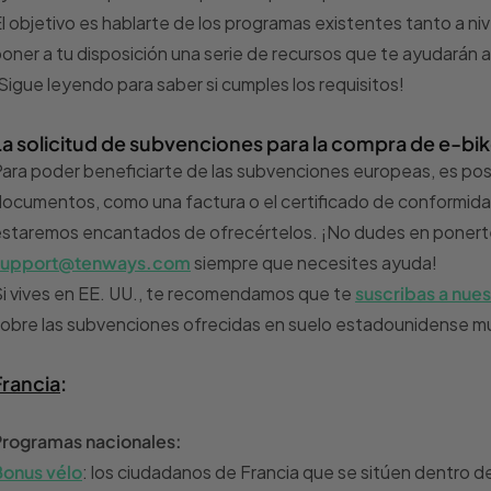
l objetivo es hablarte de los programas existentes tanto a n
oner a tu disposición una serie de recursos que te ayudarán a
Sigue leyendo para saber si cumples los requisitos!
La solicitud de subvenciones para la compra de e-bik
ara poder beneficiarte de las subvenciones europeas, es pos
ocumentos, como una factura o el certificado de conformida
staremos encantados de ofrecértelos. ¡No dudes en ponerte
support@tenways.com
siempre que necesites ayuda!
i vives en EE. UU., te recomendamos que te
suscribas a nues
obre las subvenciones ofrecidas en suelo estadounidense m
Francia
:
Programas nacionales:
Bonus vélo
: los ciudadanos de Francia que se sitúen dentro d