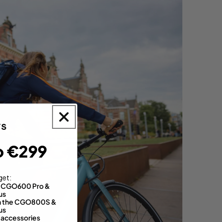
o €299
get:
th CGO600 Pro &
us
 on the CGO800S &
us
 accessories