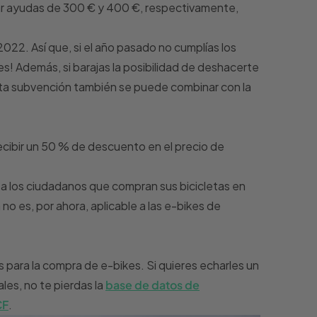
itar ayudas de 300 € y 400 €, respectivamente,
022. Así que, si el año pasado no cumplías los
es! Además, si barajas la posibilidad de deshacerte
ta subvención también se puede combinar con la
ecibir un 50 % de descuento en el precio de
a los ciudadanos que compran sus bicicletas en
o es, por ahora, aplicable a las e-bikes de
 para la compra de e-bikes. Si quieres echarles un
les, no te pierdas la
base de datos de
CF
.