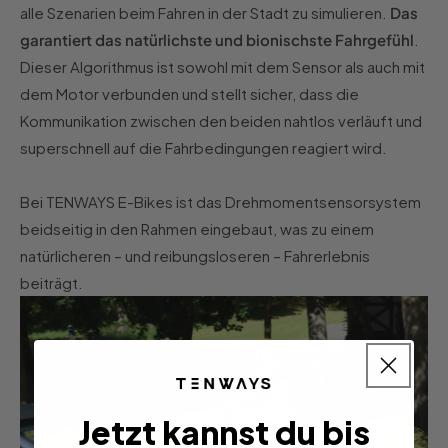
alle Szenarien beim Fahren in der Stadt zu simulieren.
Das
garantiert das natürlichste und bionischste Fahrgefühl
.
Dieser Algorithmus ist sowohl mit dem Sensor als auch mit
dem Motor verbunden und stellt sicher, dass die
Kommunikation zwischen den beiden nahtlos verläuft und
superschnell auf die Fahrbedingungen reagiert wird.
Bei TENWAYS E-Bikes ist das Drehmomentsensorsystem
beidseitig in den Rahmen eingebaut, was zu einem
natürlicheren – und reibungsloseren – Fahrerlebnis
beiträgt.
Jetzt kannst du bis