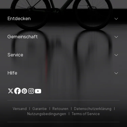
Entdecken
Gemeinschaft
Service
Hilfe
Twitter
Facebook
Pinterest
Instagram
Youtube
Versand
Garantie
Retouren
Datenschutzerklärung
Nutzungsbedingungen
Terms of Service