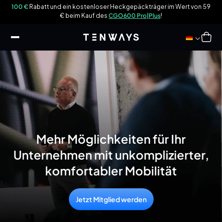
halt
und
100 €
Rabatt und ein kostenloser Heckgepäckträger im Wert von 59
Ho
ringen
€ beim Kauf des
CGO600 Pro|Plus
!
Warenkor
Mehr Möglichkeiten für Ihr
Unternehmen mit unkomplizierter,
komfortabler Mobilität
Jetzt Mitglied werden