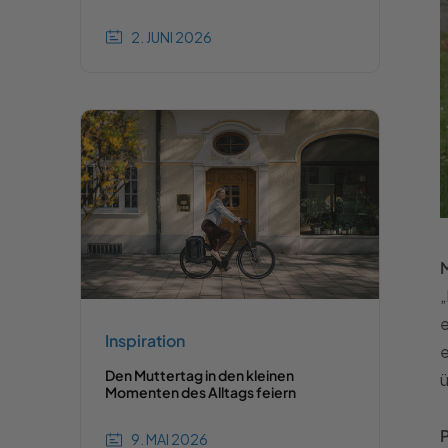
2. JUNI 2026
„
e
Inspiration
Den Muttertag in den kleinen
Momenten des Alltags feiern
9. MAI 2026