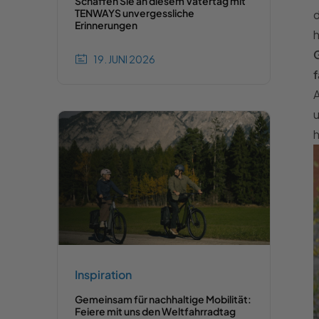
Schaffen Sie an diesem Vatertag mit
TENWAYS unvergessliche
d
Erinnerungen
h
19. JUNI 2026
f
u
Inspiration
Gemeinsam für nachhaltige Mobilität:
Feiere mit uns den Weltfahrradtag