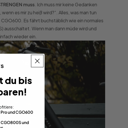
ANSTRENGEN muss
. Ich muss mir keine Gedanken
 wenn es mir zu heiß wird?“. Alles, was man tun
em CGO600. Es fährt buchstäblich wie ein normales
S) ausschaltet. Wenn man dann müde wird und
infach wieder ein.
t du bis
paren!
fitiere:
0 Pro und CGO600
im CGO800S und
us