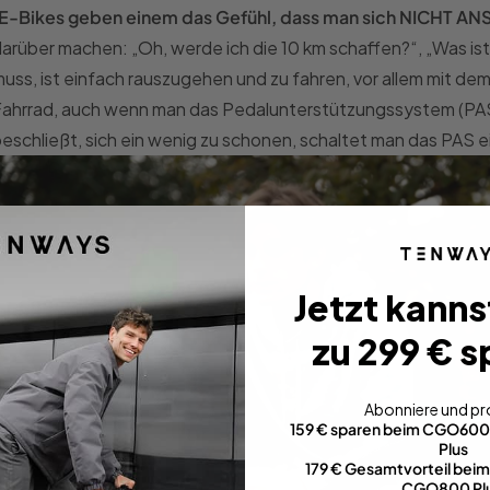
E-Bikes geben einem das Gefühl, dass man sich NICHT 
arüber machen: „Oh, werde ich die 10 km schaffen?“, „Was ist,
uss, ist einfach rauszugehen und zu fahren, vor allem mit d
Fahrrad, auch wenn man das Pedalunterstützungssystem (PA
eschließt, sich ein wenig zu schonen, schaltet man das PAS e
Jetzt kanns
zu 299 € s
Abonniere und pro
159 € sparen beim CGO60
Plus
179 € Gesamtvorteil be
CGO800 Pl