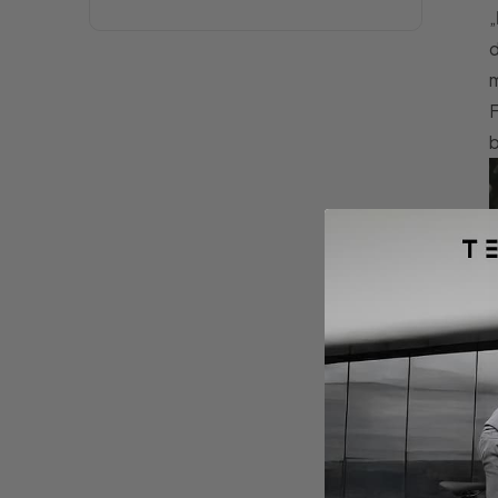
„
d
m
b