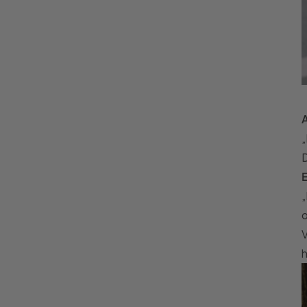
„
D
„
o
V
h