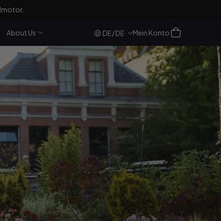
GO600 Pro|Plus
!
Einloggen
Warenkorb
About Us
Mein Konto
/
DE
DE