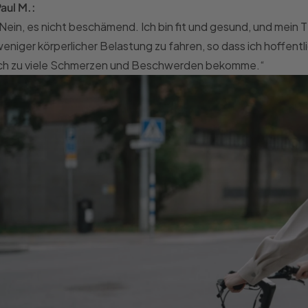
aul M.:
Nein, es nicht beschämend. Ich bin fit und gesund, und mein
eniger körperlicher Belastung zu fahren, so dass ich hoffentl
ich zu viele Schmerzen und Beschwerden bekomme.“