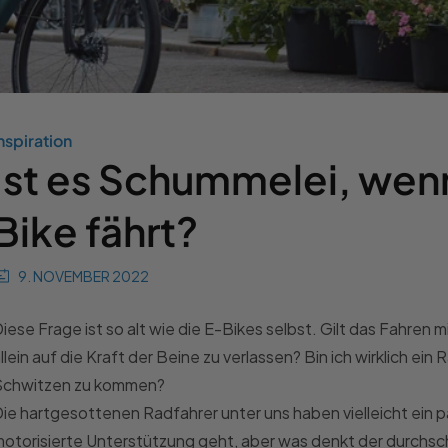
nspiration
Ist es Schummelei, wen
Bike fährt?
9. NOVEMBER 2022
iese Frage ist so alt wie die E-Bikes selbst. Gilt das Fahren 
llein auf die Kraft der Beine zu verlassen? Bin ich wirklich ein
Schwitzen zu kommen?
ie hartgesottenen Radfahrer unter uns haben vielleicht ein
otorisierte Unterstützung geht, aber was denkt der durchschn