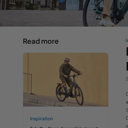
Read more
I
D
a
D
Inspiration
m