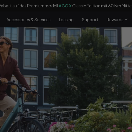
 ein kostenloser Heckgepäckträger im Wert von 59 € beim Kauf des
C
Accessories & Services
Leasing
Support
Rewards