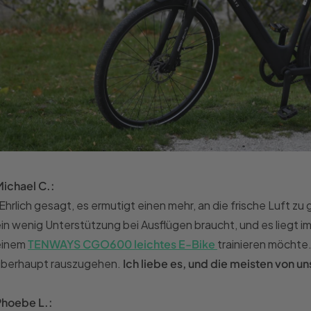
M
ichael C.:
Ehrlich gesagt, es ermutigt einen mehr, an die frische Luft 
in wenig Unterstützung bei Ausflügen braucht, und es liegt i
einem
TENWAYS CGO600 leichtes E-Bike
trainieren möchte.
überhaupt rauszugehen.
Ich liebe es, und die meisten von u
P
hoebe L.: