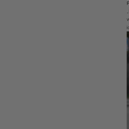
P
„
w