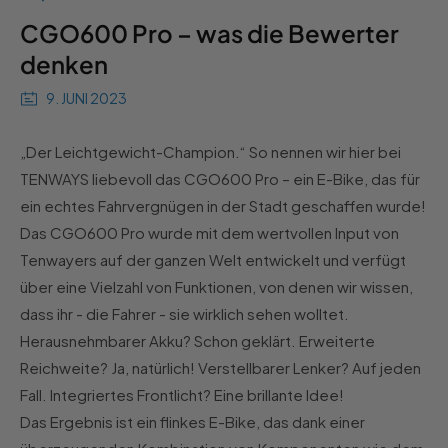
CGO600 Pro – was die Bewerter
denken
9. JUNI 2023
„Der Leichtgewicht-Champion.“ So nennen wir hier bei
TENWAYS liebevoll das CGO600 Pro – ein E-Bike, das für
ein echtes Fahrvergnügen in der Stadt geschaffen wurde!
Das CGO600 Pro wurde mit dem wertvollen Input von
Tenwayers auf der ganzen Welt entwickelt und verfügt
über eine Vielzahl von Funktionen, von denen wir wissen,
dass ihr - die Fahrer - sie wirklich sehen wolltet.
Herausnehmbarer Akku? Schon geklärt. Erweiterte
Reichweite? Ja, natürlich! Verstellbarer Lenker? Auf jeden
Fall. Integriertes Frontlicht? Eine brillante Idee!
Das Ergebnis ist ein flinkes E-Bike, das dank einer