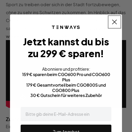
Sport zu treiben oder sich in der Stadt fortzubewegen,
ohne zu sehr ins Schwitzen zu kommen. Im Hinblick auf das
CGO600 Pro kam er zu dem Schluss: „Ich kann Ihnen
sagen, dass
ich dieses E-Bike liebe
...
Es funktioniert
wunderbar und hat eine spektakuläre Leistung
.“
Jetzt kannst du bis
zu 299 € sparen!
Abonniere und profitiere:
159 € sparen beim CGO600 Pro und CGO600
Plus
179 € Gesamtvorteil beim CGO800S und
CGO800 Plus
30 € Gutschein für weiteres Zubehör
email
Zustimmung von Tenwayers
Eines unserer Hauptziele bei TENWAYS ist es, Radfahren
Zum Angebot