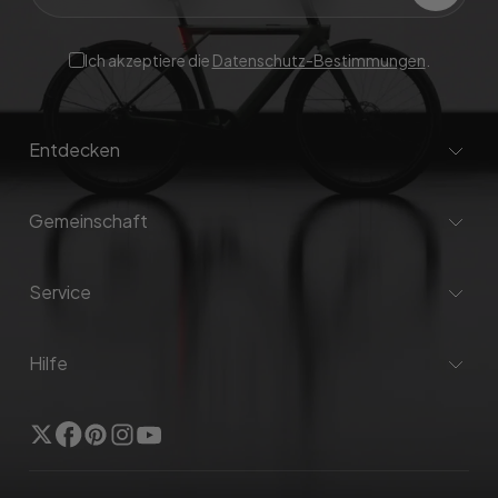
Ich akzeptiere die
Datenschutz-Bestimmungen
.
Entdecken
Gemeinschaft
Service
Hilfe
Twitter
Facebook
Pinterest
Instagram
Youtube