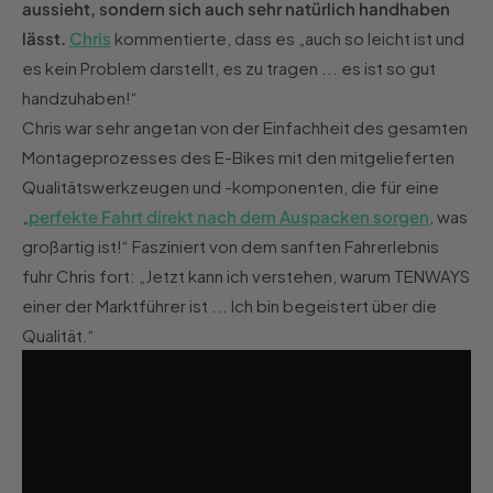
aussieht, sondern sich auch sehr natürlich handhaben
lässt.
Chris
kommentierte, dass es „auch so leicht ist und
es kein Problem darstellt, es zu tragen ... es ist so gut
handzuhaben!“
Chris war sehr angetan von der Einfachheit des gesamten
Montageprozesses des E-Bikes mit den mitgelieferten
Qualitätswerkzeugen und -komponenten, die für eine
„
perfekte Fahrt direkt nach dem Auspacken sorgen
, was
großartig ist!“ Fasziniert von dem sanften Fahrerlebnis
fuhr Chris fort: „Jetzt kann ich verstehen, warum TENWAYS
einer der Marktführer ist ... Ich bin begeistert über die
Qualität.“