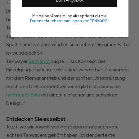
zu einem Vergnügen zu machen, und
wir freuen uns
immer, die Erfahrungsgeschichten der Menschen zu
Mit deiner Anmeldung akzeptierst du die
hören!
Datenschutzbestimmungen von TENWAYS
.
Tenwayer
Delian R.
stimmte unseren Experten zu und
sagte: „Das E-Bike ist einfach fantastisch, und es macht
Spaß, damit zu fahren und es anzusehen! Die grüne Farbe
ist wunderschön!“
Tenwayer
Bartjan V.
sagte: „Das Konzept der
Einzelgangschaltung funktioniert wunderbar! Zusammen
mit dem Riemenantrieb und der sanften Unterstützung
durch den Drehmomentsensor ergibt sich daraus ein
leichtes E-Bike
mit einem einfachen und schlanken
Design.“
Entdecken Sie es selbst
Jetzt, wo wir sowohl von den Experten als auch von
echten Tenwayers gehört haben, ist der perfekte