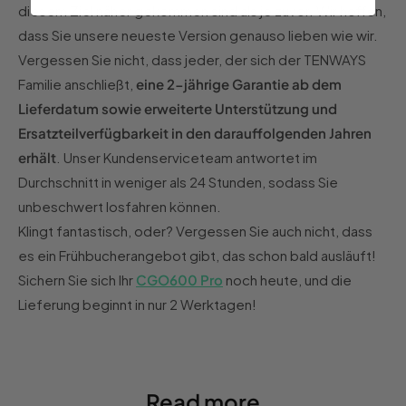
diesem Ziel näher gekommen sind als je zuvor. Wir hoffen,
dass Sie unsere neueste Version genauso lieben wie wir.
Vergessen Sie nicht, dass jeder, der sich der TENWAYS
Familie anschließt,
eine 2-jährige Garantie ab dem
Lieferdatum sowie erweiterte Unterstützung und
Ersatzteilverfügbarkeit in den darauffolgenden Jahren
erhält
. Unser Kundenserviceteam antwortet im
Durchschnitt in weniger als 24 Stunden, sodass Sie
unbeschwert losfahren können.
Klingt fantastisch, oder? Vergessen Sie auch nicht, dass
es ein Frühbucherangebot gibt, das schon bald ausläuft!
Sichern Sie sich Ihr
CGO600 Pro
noch heute, und die
Lieferung beginnt in nur 2 Werktagen!
Read more