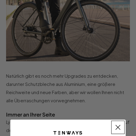
Natürlich gibt es noch mehr Upgrades zu entdecken,
darunter Schutzbleche aus Aluminium, eine größere
Reichweite und neue Farben, aber wir wollen Ihnen nicht
alle Überraschungen vorwegnehmen.
Immer an Ihrer Seite
Lynns abschließende Gedanken bringen es am besten auf
den Punkt: „Die Designer von TENWAYS hatten schon