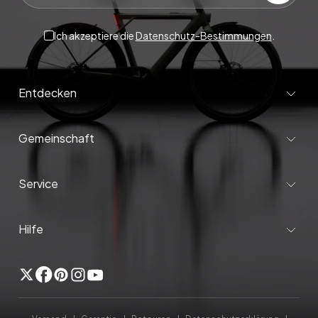
Ich akzeptiere die
Datenschutz-Bestimmungen
.
Entdecken
Gemeinschaft
Service
Hilfe
Twitter
Facebook
Pinterest
Instagram
Youtube