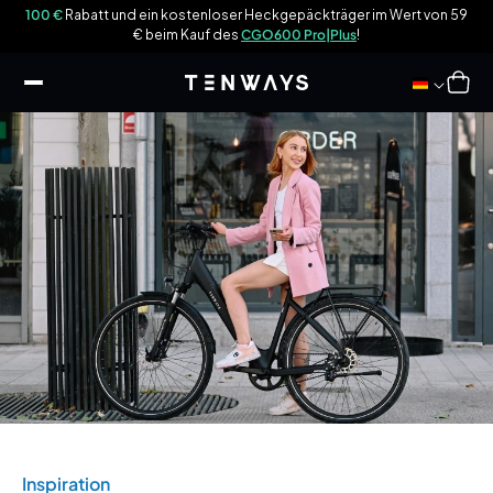
halt
und
100 €
Rabatt und ein kostenloser Heckgepäckträger im Wert von 59
Ho
ringen
€ beim Kauf des
CGO600 Pro|Plus
!
Warenkor
Inspiration