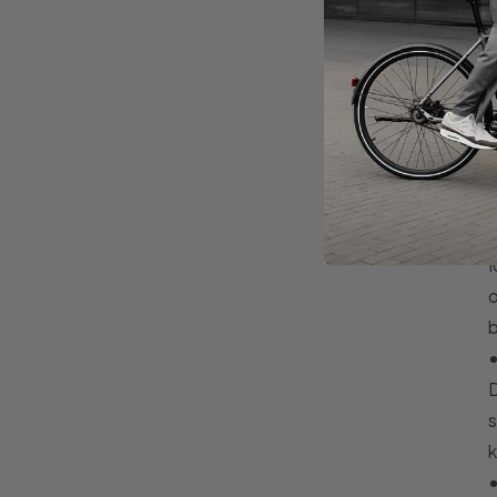
K
I
o
b
D
s
k