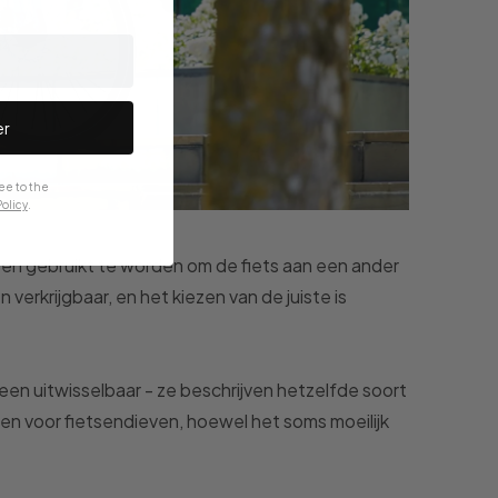
er
ee to the
olicy
.
jn en gebruikt te worden om de fiets aan een ander
 verkrijgbaar, en het kiezen van de juiste is
een uitwisselbaar - ze beschrijven hetzelfde soort
elen voor fietsendieven, hoewel het soms moeilijk