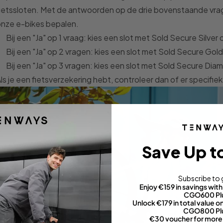
ietssloten. Met de antwoorden op de drie bovenstaande vrage
onze e-bikes bepalen.
Bij een "Ja" op 1 vraag: kies een slot met Sold Secure Silver 
Bij een "Ja" op 2 vragen: kies een slot met Sold Secure Gold
Bij een "Ja" op 3 vragen: kies een slot met Sold Secure Dia
ls je een fietsverzekering hebt, controleer dan of er specifieke
Save Up t
Subscribe to 
Enjoy €159 in savings wi
CGO600 Pl
Unlock €179 in total value
CGO800 Pl
€30 voucher for more