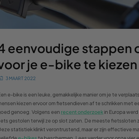
4 eenvoudige stappen o
voor je e-bike te kiezen
3 MAART 2022
en e-bike is een leuke, gemakkelijke manier om je te verplaats
ensen kiezen ervoor om fietsendieven af te schrikken met een 
goed genoeg. Volgens een
recent onderzoek
in Europa werd 
iets gestolen terwijl ze op slot zaten. De meeste fietssloten
eze statistiek klinkt verontrustend, maar er zijn effectiev
eliefde
e-bikes
te beschermen. Lees verder voor onze vier 