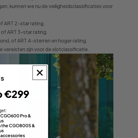
n, kunnen we nu de veiligheidsclassificaties voor
of ART 2-star rating.
 of ART 3-star rating.
mond, of ART 4-sterren en hoger rating.
 vereisten zijn voor de slotclassificatie.
o €299
get:
th CGO600 Pro &
us
 on the CGO800S &
us
 accessories