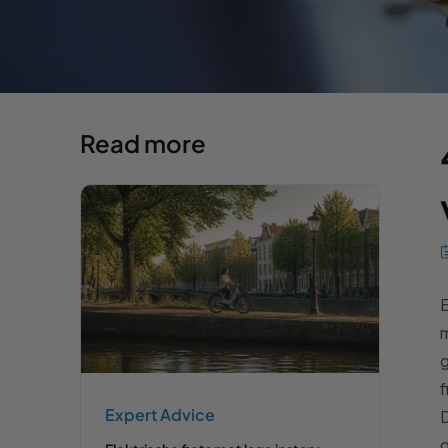
Read more
E
m
f
Expert Advice
D
g