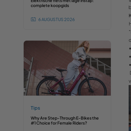
Elektrische fiets met lage instap:
complete koopgids
b
6 AUGUSTUS 2026
H
"
d
Tips
Why Are Step-Through E-Bikes the
#1 Choice for Female Riders?