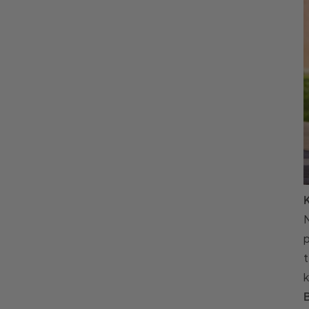
N
p
t