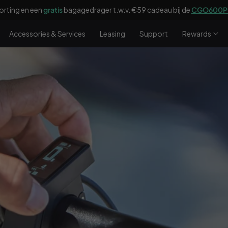
CGO800S|Plus
krijg je nu
€100
korting en een
gratis
voordrager t.w.v
Accessories & Services
Leasing
Support
Rewards