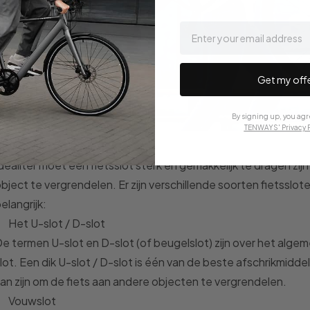
email
Get my off
By signing up, you agr
TENWAYS' Privacy P
ies het juiste type slot
dealiter moet een fietsslot sterk en gemakkelijk te dragen zi
bject te vergrendelen. Er zijn verschillende soorten fietssloten
elangrijk:
Het U-slot / D-slot
e termen U-slot en D-slot (of beugelslot) zijn over het algem
lot. Een dik U-slot / D-slot is één van de beste afschrikmidd
an zijn om de fiets aan andere objecten te vergrendelen.
Vouwslot