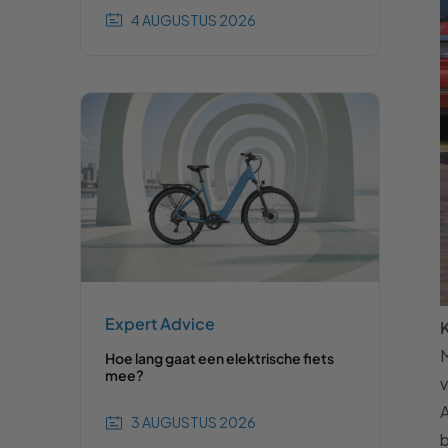
4 AUGUSTUS 2026
Expert Advice
K
M
Hoe lang gaat een elektrische fiets
mee?
v
A
3 AUGUSTUS 2026
b