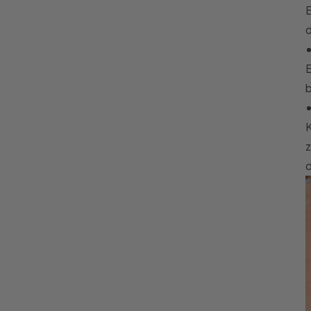
E
E
b
K
z
d