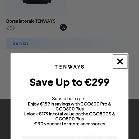
Borsa laterale TENWAYS
Prezzo
€59
di
Servizi
listino
Save Up to €299
Subscribe to get:
Enjoy €159 in savings with CGO600 Pro &
CGO600 Plus
Unlock €179 in total value on the CGO800S &
CGO800 Plus
Sign up for
€30 voucher for more accessories
email