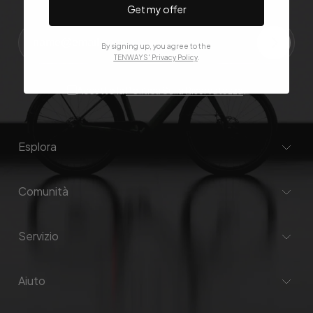
Get my offer
By signing up, you agree to the
TENWAYS' Privacy Policy
.
Accetto la
Politica Sulla Riservatezza
.
Esplora
Comunità
Servizio
Aiuto