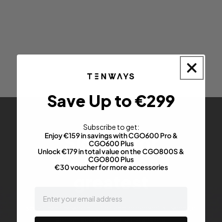
Save Up to €299
Subscribe to get:
Enjoy €159 in savings with CGO600 Pro &
Sign up for
CGO600 Plus
Unlock €179 in total value on the CGO800S &
the latest and
CGO800 Plus
€30 voucher for more accessories
greatest
email
Iscriviti per ricevere gli ultimi aggiornamenti su vendite,
comunicati stampa e altro ancora.