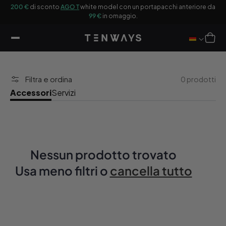
ttamente
200 €
di sconto
AGO T
white model con un portapacchi anteriore da
Ot
ntenuti
99 €
in omaggio.
Carrello
Filtra e ordina
0 prodotti
Accessori
Servizi
Nessun prodotto trovato
Usa meno filtri o
cancella tutto