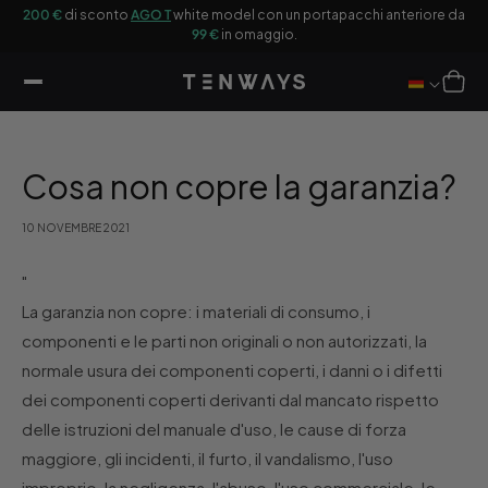
ttamente
200 €
di sconto
AGO T
white model con un portapacchi anteriore da
Ot
ntenuti
99 €
in omaggio.
Carrello
Cosa non copre la garanzia?
10 NOVEMBRE 2021
"
La garanzia non copre: i materiali di consumo, i
componenti e le parti non originali o non autorizzati, la
normale usura dei componenti coperti, i danni o i difetti
dei componenti coperti derivanti dal mancato rispetto
delle istruzioni del manuale d'uso, le cause di forza
maggiore, gli incidenti, il furto, il vandalismo, l'uso
improprio, la negligenza, l'abuso, l'uso commerciale, le