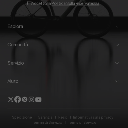
Accetto la
Politica Sulla Riservatezza
.
Esplora
Comunità
Servizio
Aiuto
Twitter
Facebook
Pinterest
Instagram
YouTube
Spedizione
Garanzia
Reso
Informativa sulla privacy
Termini di Servizio
Terms of Service