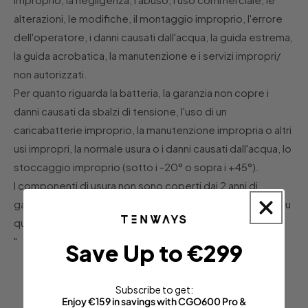
alterazioni, le modifiche, il montaggio improprio, l'errore
dell'operatore, i danni causati dall'acqua, la guida estrema,
la guida acrobatica, la manutenzione e i servizi impropri/
non autorizzati.
Per quanto riguarda la batteria, la garanzia non copre i
danni causati da sbalzi di tensione, l'uso di un
caricabatterie improprio, la manutenzione impropria o altri
usi impropri, la normale usura o i danni causati dall'acqua, lo
stoccaggio improprio (sotto i -20° o sopra i +45°).
I componenti di usura non sono coperti dai 2 anni di
garanzia, offriremo comunque supporto se necessario su
questi componenti con un costo ragionevole.
"
Save Up to €299
Subscribe to get:
Enjoy €159 in savings with CGO600 Pro &