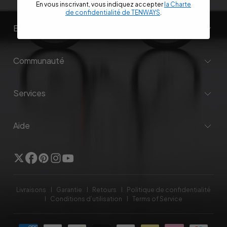
En vous inscrivant, vous indiquez accepter
la Charte
de confidentialité de TENWAYS
.
Explorer
Communauté
Services
Aide
Twitter
Facebook
Pinterest
Instagram
YouTube
Livraisons
Garantie
Retours
Politique de confidentialité
Conditions d’utilisation
Terms of Service