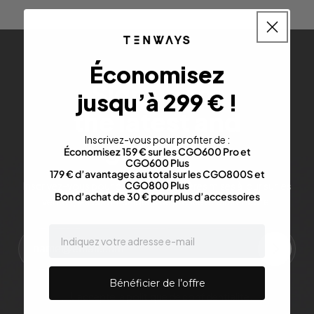
Économisez
Sign up for
jusqu’à 299 € !
the latest and
Inscrivez-vous pour profiter de :
greatest
Économisez 159 € sur les CGO600 Pro et
CGO600 Plus
179 € d’avantages au total sur les CGO800S et
CGO800 Plus
Inscrivez-vous pour obtenir les dernières mises à jour sur les
Bon d’achat de 30 € pour plus d’accessoires
ventes, les communiqués de presse et plus encore.
email
Bénéficier de l’offre
J'accepte la
politique de confidentialité
.