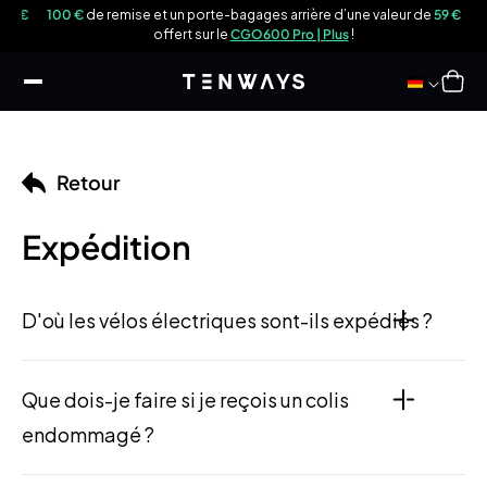
sser
9 €
100 €
de remise et un porte-bagages arrière d’une valeur de
59 €
u
offert sur le
CGO600 Pro | Plus
!
ontenu
Panier
Retour
Expédition
D'où les vélos électriques sont-ils expédiés ?
Que dois-je faire si je reçois un colis
endommagé ?