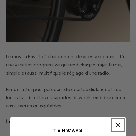
Le moyeu Enviolo à changement de vitesse continu offre
une variation progressive qui rend chaque trajet fluide,
simple et aussi intuitif que le réglage d’une radio.
Fini de lutter pour parcourir de courtes distances ! Les
longs trajets et les escapades du week-end deviennent
aussi faciles qu’agréables !
Le confort à chaque trajet