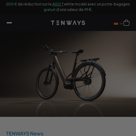
sser
200 €
de réduction sur le
AGO T
white model avec un porte-bagages
u
gratuit
d’une valeur de
99
€.
ontenu
Panier
TENWAYS News