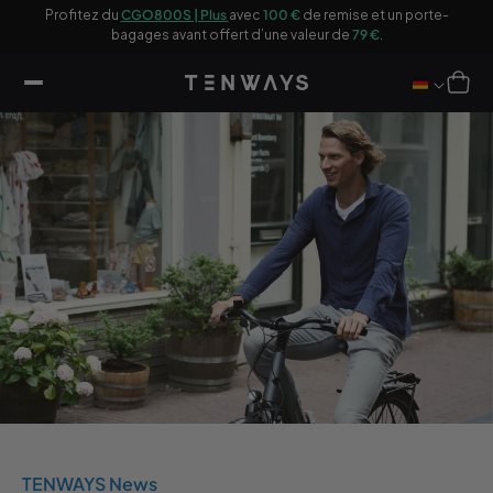
sser
 €
Profitez du
CGO800S | Plus
avec
100 €
de remise et un porte-
20
u
bagages avant offert d’une valeur de
79 €
.
ontenu
Panier
TENWAYS News