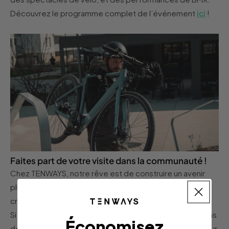
Découvrez le programme complet de l’événement
ici
!
Faites part de votre visite dans la communauté !
Chez TENWAYS, notre rêve est de construire un avenir
plus vert avec une communauté d’e-cyclistes, et nous
croyons profondément que partager c’est s’entraider .
Si vous nous rendez visite à l'Eurobike 2022, n'oubliez pas
Économisez
de capturer de superbes moments et de les partager sur