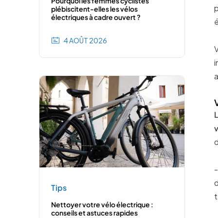
Pourquoi les femmes cyclistes
p
plébiscitent-elles les vélos
électriques à cadre ouvert ?
é
4 AOÛT 2026
V
i
a
L
v
d
-
d
Tips
t
Nettoyer votre vélo électrique :
conseils et astuces rapides