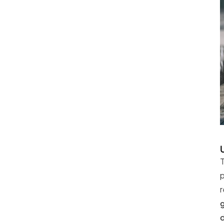
T
p
r
d