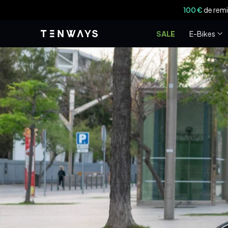
Ignorer et
100 €
de remi
passer au
contenu
SALE
E-Bikes