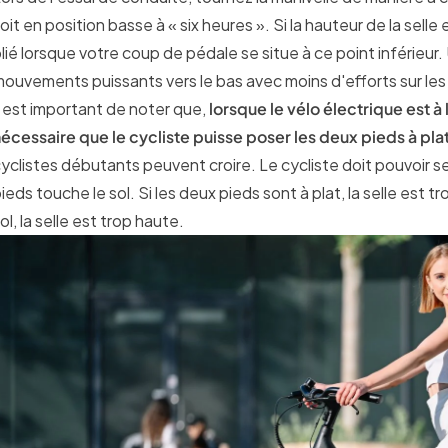
oit en position basse à « six heures ». Si la hauteur de la sel
lié lorsque votre coup de pédale se situe à ce point inférieur
ouvements puissants vers le bas avec moins d'efforts sur les g
l est important de noter que,
lorsque le vélo électrique est à l
écessaire que le cycliste puisse poser les deux pieds à plat 
yclistes débutants peuvent croire. Le cycliste doit pouvoir se
ieds touche le sol. Si les deux pieds sont à plat, la selle est tr
ol, la selle est trop haute.