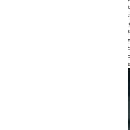
s
p
m
I
n
c
p
s