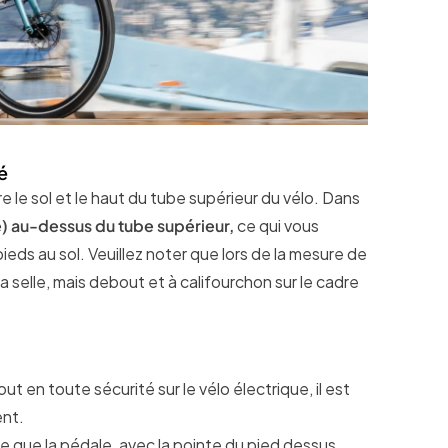
é
le sol et le haut du tube supérieur du vélo. Dans
) au-dessus du tube supérieur,
ce qui vous
eds au sol. Veuillez noter que lors de la mesure de
la selle, mais debout et à califourchon sur le cadre
t en toute sécurité sur le vélo électrique, il est
ent.
ce que la pédale, avec la pointe du pied dessus,