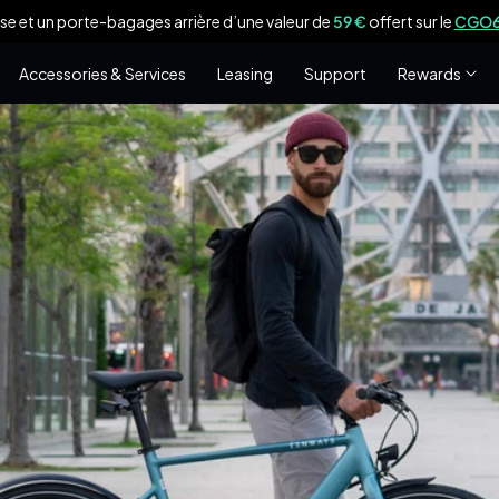
se et un porte-bagages arrière d’une valeur de
59 €
offert sur le
CGO60
Accessories & Services
Leasing
Support
Rewards