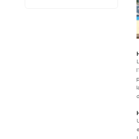
L
l
p
l
d
U
e
L