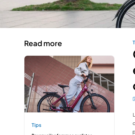
Read more
T
L
c
Tips
p