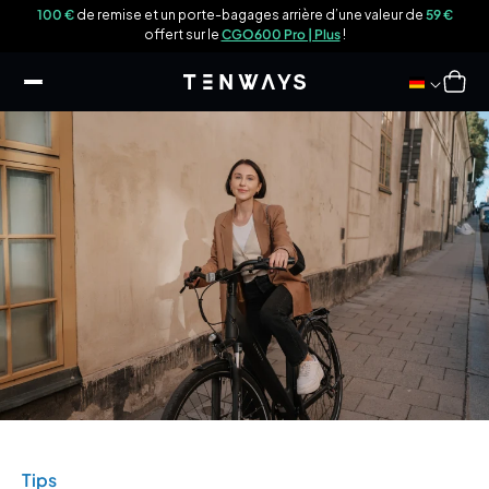
sser
9 €
100 €
de remise et un porte-bagages arrière d’une valeur de
59 €
u
offert sur le
CGO600 Pro | Plus
!
ontenu
Panier
Tips