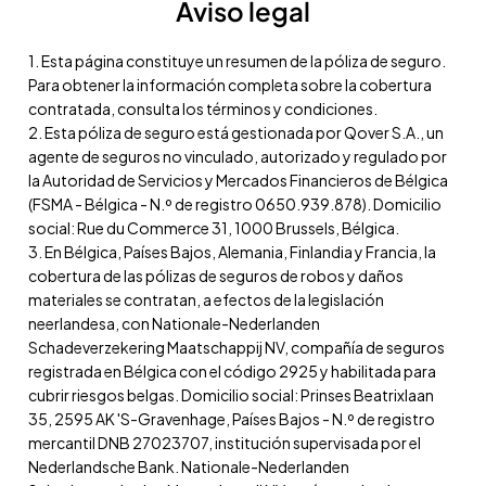
Aviso legal
1. Esta página constituye un resumen de la póliza de seguro.
Para obtener la información completa sobre la cobertura
contratada, consulta los términos y condiciones.
2. Esta póliza de seguro está gestionada por Qover S.A., un
agente de seguros no vinculado, autorizado y regulado por
la Autoridad de Servicios y Mercados Financieros de Bélgica
(FSMA - Bélgica - N.º de registro 0650.939.878). Domicilio
social: Rue du Commerce 31, 1000 Brussels, Bélgica.
3. En Bélgica, Países Bajos, Alemania, Finlandia y Francia, la
cobertura de las pólizas de seguros de robos y daños
materiales se contratan, a efectos de la legislación
neerlandesa, con Nationale-Nederlanden
Schadeverzekering Maatschappij NV, compañía de seguros
registrada en Bélgica con el código 2925 y habilitada para
cubrir riesgos belgas. Domicilio social: Prinses Beatrixlaan
35, 2595 AK 'S-Gravenhage, Países Bajos - N.º de registro
mercantil DNB 27023707, institución supervisada por el
Nederlandsche Bank. Nationale-Nederlanden