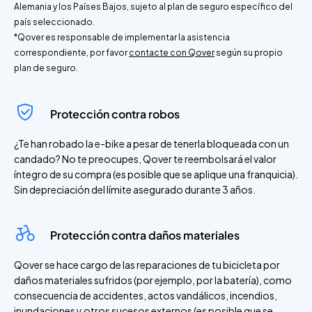
Alemania y los Países Bajos, sujeto al plan de seguro específico del
país seleccionado.
*Qover es responsable de implementar la asistencia
correspondiente, por favor
contacte con Qover
según su propio
plan de seguro.
Protección contra robos
¿Te han robado la e-bike a pesar de tenerla bloqueada con un
candado? No te preocupes, Qover te reembolsará el valor
íntegro de su compra (es posible que se aplique una franquicia).
Sin depreciación del límite asegurado durante 3 años.
Protección contra daños materiales
Qover se hace cargo de las reparaciones de tu bicicleta por
daños materiales sufridos (por ejemplo, por la batería), como
consecuencia de accidentes, actos vandálicos, incendios,
inundaciones y otros sucesos externos (es posible que se