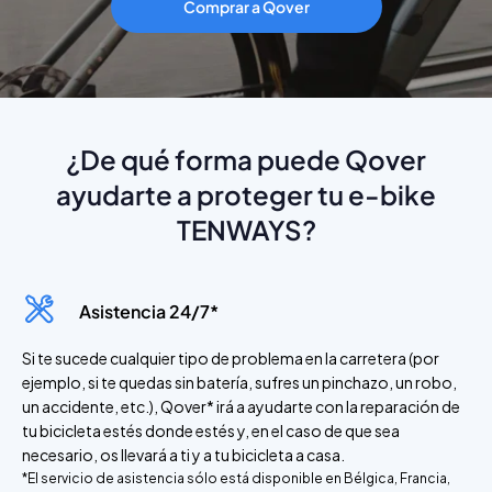
Comprar a Qover
¿De qué forma puede Qover
ayudarte a proteger tu e-bike
TENWAYS?
Asistencia 24/7*
Si te sucede cualquier tipo de problema en la carretera (por
ejemplo, si te quedas sin batería, sufres un pinchazo, un robo,
un accidente, etc.), Qover* irá a ayudarte con la reparación de
tu bicicleta estés donde estés y, en el caso de que sea
necesario, os llevará a ti y a tu bicicleta a casa.
*El servicio de asistencia sólo está disponible en Bélgica, Francia,