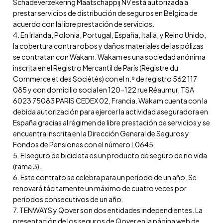
Schadeverzekering Maatschappij NV está autorizada a
prestar servicios de distribución de seguros en Bélgica de
acuerdo con la libre prestación de servicios.
4. En Irlanda, Polonia, Portugal, España, Italia, y Reino Unido,
la cobertura contra robos y daños materiales de las pólizas
se contratan con Wakam. Wakam es una sociedad anónima
inscrita en el Registro Mercantil de París (Registre du
Commerce et des Sociétés) con el n.º de registro 562 117
085 y con domicilio social en 120-122 rue Réaumur, TSA
6023 75083 PARIS CEDEX 02, Francia. Wakam cuenta con la
debida autorización para ejercer la actividad aseguradora en
España gracias al régimen de libre prestación de servicios y se
encuentra inscrita en la Dirección General de Seguros y
Fondos de Pensiones con el número L0645.
5. El seguro de bicicleta es un producto de seguro de no vida
(rama 3).
6. Este contrato se celebra para un período de un año. Se
renovará tácitamente un máximo de cuatro veces por
períodos consecutivos de un año.
7. TENWAYS y Qover son dos entidades independientes. La
presentación de los seguros de Qover en la página web de