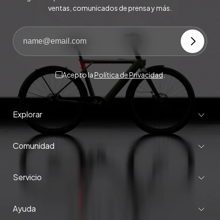
ventas, comunicados de prensa y más.
Acepto la
Política de Privacidad
.
Explorar
Comunidad
Servicio
Ayuda