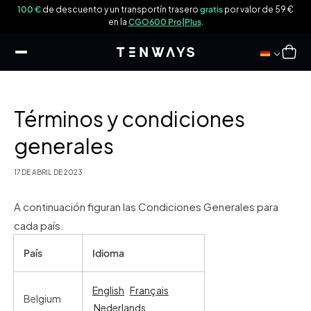
tar al
 69
100 €
de descuento y un transportín trasero
gratis
por valor de 59 €
ntenido
en la
CGO600 Pro|Plus
.
Carro
Términos y condiciones
generales
17 DE ABRIL DE 2023
A continuación figuran las Condiciones Generales para
cada país.
País
Idioma
English
Français
Belgium
Nederlands