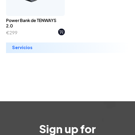
Power Bank de TENWAYS
2.0
Precio
€299
regular
Servicios
Sign up for