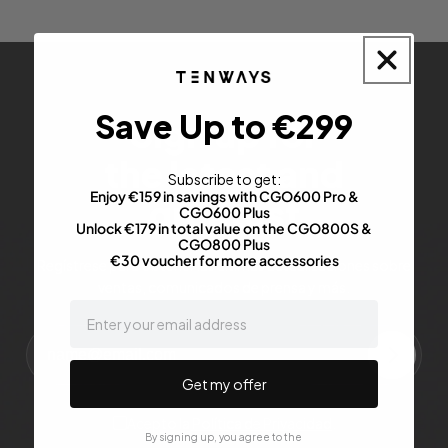
Save Up to €299
Sign up for
the latest and
Subscribe to get:
Enjoy €159 in savings with CGO600 Pro &
greatest
CGO600 Plus
Unlock €179 in total value on the CGO800S &
CGO800 Plus
€30 voucher for more accessories
Regístrese para obtener las últimas actualizaciones sobre
ventas, comunicados de prensa y más.
email
Get my offer
Acepto la
Política de Privacidad
.
By signing up, you agree to the