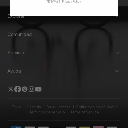
TENWAYS' Privacy Policy
.
Explorar
Comunidad
Servicio
Ayuda
Gorjeo
Facebook
Pinterest
Instagram
YouTube
Envío
Garantía
Devoluciones
Política de privacidad
Términos de servicio
Terms of Service