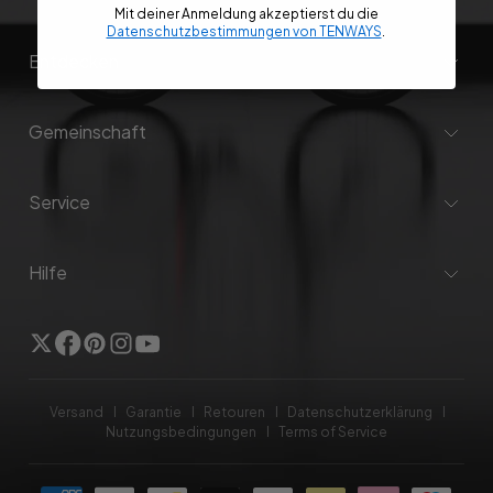
Mit deiner Anmeldung akzeptierst du die
Datenschutzbestimmungen von TENWAYS
.
Entdecken
Gemeinschaft
Service
Hilfe
Twitter
Facebook
Pinterest
Instagram
Youtube
Versand
Garantie
Retouren
Datenschutzerklärung
Nutzungsbedingungen
Terms of Service