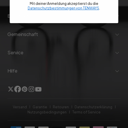
Mit deiner Anmeldung akzeptierst du die
Datenschutzbestimmungen von TENWAYS
.
Entdecken
Gemeinschaft
Service
Hilfe
Twitter
Facebook
Pinterest
Instagram
Youtube
Versand
Garantie
Retouren
Datenschutzerklärung
Nutzungsbedingungen
Terms of Service