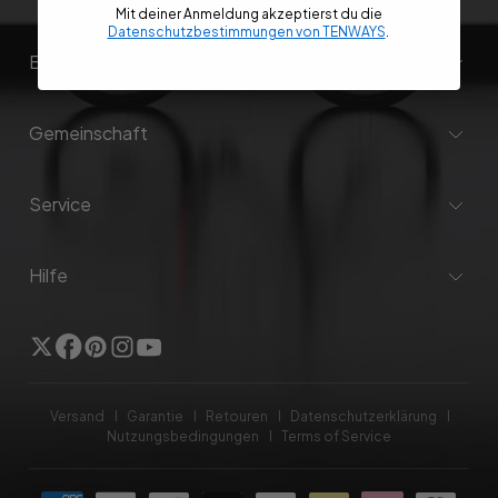
Mit deiner Anmeldung akzeptierst du die
Datenschutzbestimmungen von TENWAYS
.
Entdecken
Gemeinschaft
Service
Hilfe
Twitter
Facebook
Pinterest
Instagram
Youtube
Versand
Garantie
Retouren
Datenschutzerklärung
Nutzungsbedingungen
Terms of Service