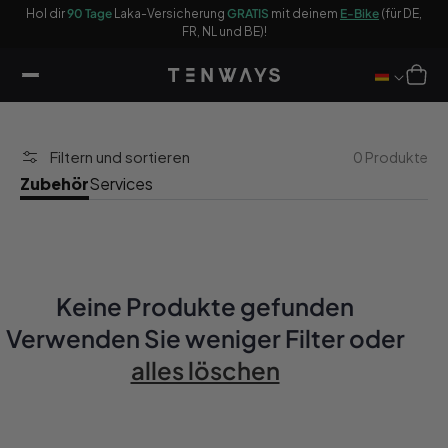
halt
Hol dir
90 Tage
Laka-Versicherung
GRATIS
mit deinem
E-Bike
(für DE,
Be
ringen
FR, NL und BE)!
Warenkor
Filtern und sortieren
0 Produkte
Zubehör
Services
Keine Produkte gefunden
Verwenden Sie weniger Filter oder
alles löschen