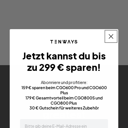
Jetzt kannst du bis
zu 299 € sparen!
Abonniere und profitiere:
159 € sparen beim CGO600 Pro und CGO600
Sign up for
Plus
179 € Gesamtvorteil beim CGO800S und
the latest and
CGO800 Plus
30 € Gutschein für weiteres Zubehör
greatest
email