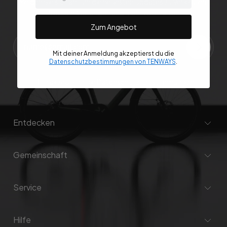
Melden Sie sich an, um die neuesten Updates zu Verk?ufen,
Pressemitteilungen und mehr zu erhalten.
Zum Angebot
Mit deiner Anmeldung akzeptierst du die
Datenschutzbestimmungen von TENWAYS
.
Ich akzeptiere die
Datenschutz-Bestimmungen
.
Entdecken
Gemeinschaft
Service
Hilfe