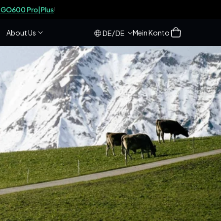
GO600 Pro|Plus
!
Einloggen
Warenkorb
About Us
Mein Konto
/
DE
DE