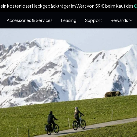
 ein kostenloser Heckgepäckträger im Wert von 59 € beim Kauf des
C
Accessories & Services
Leasing
Support
Rewards