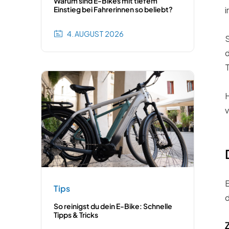
Warum sind E-Bikes mit tiefem
i
Einstieg bei Fahrerinnen so beliebt?
4. AUGUST 2026
S
d
T
H
v
E
Tips
d
So reinigst du dein E-Bike: Schnelle
Tipps & Tricks