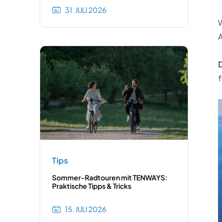
31. JULI 2026
W
A
D
f
Tips
Sommer-Radtouren mit TENWAYS:
Praktische Tipps & Tricks
15. JULI 2026