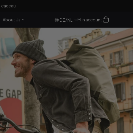
9 cadeau
Log
Winkelwagen
About Us
Mijn account
/
DE
NL
in