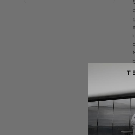
S
d
g
b
o
N
b