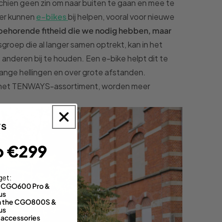
schien geen zin om naar buiten te gaan en mee te
ier kunnen
e-bikes
bij helpen, vooral voor nieuwe
behorende fitheid die we nodig hebben, maar
roep die al langer samen optrekt, kan in het
de anderen bij te houden. Een e-bike helpt dit te
lange hellingen en over grote afstanden.
van het TENWAYS-assortiment, worden meer
o €299
get:
th CGO600 Pro &
us
 on the CGO800S &
us
 accessories