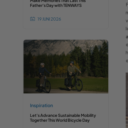
Make Memories That Last This
F
Father's Day with TENWAYS
m
19 JUNI 2026
v
l
a
e
h
e
Inspiration
Let's Advance Sustainable Mobility
Together This World Bicycle Day