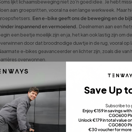
oms lijkt lichaamsbeweging niet zo'n goed idee. Je hebt mis
oen aan groepsritten, vooral na een lange werkweek. Maar h
roepsfietsers.
Een e-bike geeft ons de beweging en de bij
minder inspannend en vermoeiend.
Deelnemen aan een fietsg
egin een beetje moeilijk zijn en ja, het kan ook lastig zijn om 
verwinnen door dat broodnodige duwtje in de rug, vooral op 
aarmate e-bikes geavanceerder en lichter zijn, zoals die 
arrières overwonnen.
Save Up t
Subscribe to 
Enjoy €159 in savings wi
CGO600 Pl
Unlock €179 in total value
CGO800 Pl
€30 voucher for more