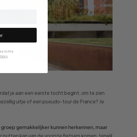
er
ee to the
olicy
.
rdat je aan een eerste tocht begint, om te zien
gezellig uitje of een pseudo-tour de France? Je
een groep gemakkelijker kunnen herkennen, maar
utten kan van de voorste fietsers komen, terwijl