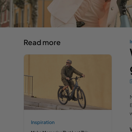
Read more
I
M
E
w
Inspiration