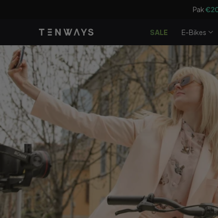
Doorgaan
Pak
€2
naar
artikel
SALE
E-Bikes