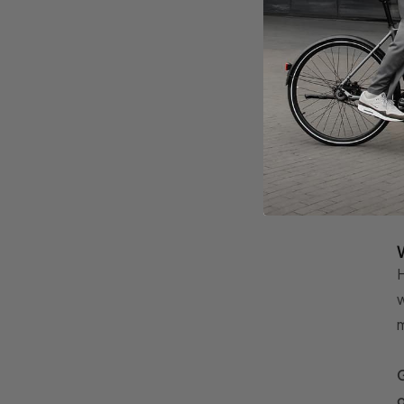
H
w
m
G
o