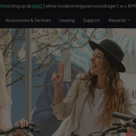
00
korting op de
AGO T
white model en krijg een voordrager t.w.v. €9
Accessories & Services
Leasing
Support
Rewards