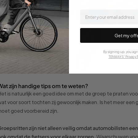
email
Get my off
By signing up, you agr
TENWAYS' Privacy P
Wat zijn handige tips om te weten?
et is natuurlijk een goed idee om met de groep te praten voo
at voor soort tochten zij gewoonlijk maken. Is het meer een 
oet goed voorbereid zijn.
roepsritten zijn niet alleen veilig omdat automobilisten 
ok omdat de fietsers voor elkaar zorgen.
Waarschuwen voor p