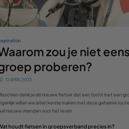
nspiration
Waarom zou je niet een
groep proberen?
12 APRIL 2023
isschien denk je als nieuwe fietser dat een tocht met een groe
igenlijk willen we laten kennis maken met deze geheime rout
el nieuwe vrienden voor het leven.
Wat houdt fietsen in groepsverband precies in?