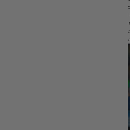
d
l
i
b
e