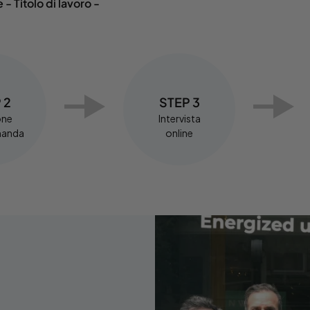
- Titolo di lavoro -
 2
STEP 3
one
Intervista
manda
online