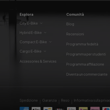
Esplora
Comunità
City E-Bike
Blog
Hybrid E-Bike
Recensioni
Compact E-Bike
Programma fedeltà
Cargo E-Bike
Programma per studenti
Accessories & Services
Programma affiliazione
Diventa un commerciante
Spedizione
Garanzia
Reso
Informativa sulla priva
Modalità