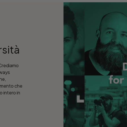
rsità
. Crediamo
nways
one,
rtimento che
o intero in