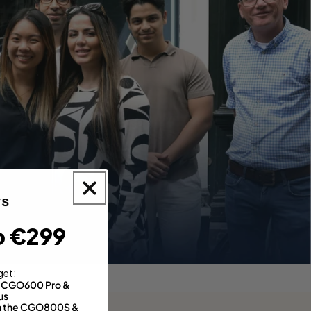
o €299
get:
th CGO600 Pro &
us
 on the CGO800S &