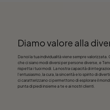
Diamo valore alla dive
Da noi la tua individualità viene sempre valorizzata
che ci siano modi diversi per persone diverse, e Te
rispetta i tuoi modi. La nostra capacità di integrazi
l’entusiasmo, la cura, la sincerità e lo spirito di dive
ci caratterizzano ci permettono di esplorare il mond
punta di piedi insieme a te e ai nostri clienti.