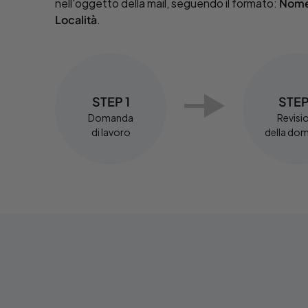
nell'oggetto della mail, seguendo il formato:
Nome 
Località
.
STEP 1
STEP
Domanda
Revisi
di lavoro
della do