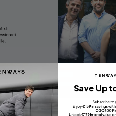
i di
essionati
ile,
Save Up t
Subscribe to 
Enjoy €159 in savings wi
CGO600 Pl
Unlock €179 in total value