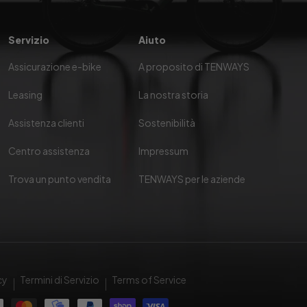
Servizio
Aiuto
Assicurazione e-bike
A proposito di TENWAYS
Leasing
La nostra storia
Assistenza clienti
Sostenibilità
Centro assistenza
Impressum
Trova un punto vendita
TENWAYS per le aziende
cy
Termini di Servizio
Terms of Service