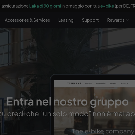
n'assicurazione
Laka di 90 giorni
in omaggio con tua
e-bike
(per DE, FR
Accessories & Services
Leasing
Support
Rewards
Entra nel nostro gruppo
tu credi che "un solo modo" non è mai a