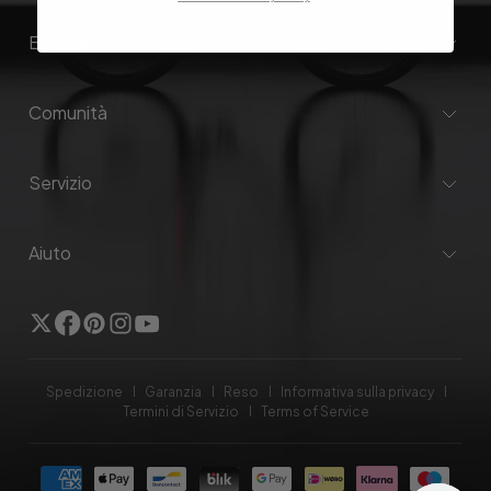
Esplora
Comunità
Servizio
Aiuto
Twitter
Facebook
Pinterest
Instagram
YouTube
Spedizione
Garanzia
Reso
Informativa sulla privacy
Termini di Servizio
Terms of Service
Modalità