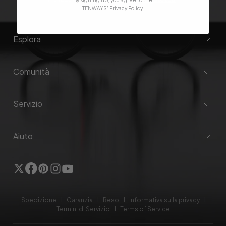
TENWAYS' Privacy Policy
.
Esplora
Comunità
Servizio
Aiuto
Twitter
Facebook
Pinterest
Instagram
YouTube
Spedizione
Garanzia
Reso
Informativa sulla privacy
Termini di Servizio
Terms of Service