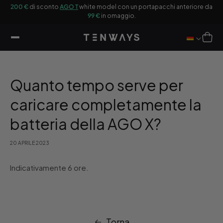
ttamente
200 €
di sconto
AGO T
white model con un portapacchi anteriore da
Ot
ntenuti
99 €
in omaggio.
Carrello
Quanto tempo serve per
caricare completamente la
batteria della AGO X?
20 APRILE 2023
Indicativamente 6 ore.
Torna