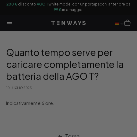
ttamente
200 €
di sconto
AGO T
white model con un portapacchi anteriore da
Ot
ntenuti
99 €
in omaggio.
Carrello
Quanto tempo serve per
caricare completamente la
batteria della AGO T?
10 LUGLIO 2023
Indicativamente 6 ore.
Torna