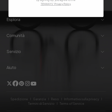
TENWAYS' Privacy Policy
.
Esplora
Comunità
Servizio
Aiuto
Twitter
Facebook
Pinterest
Instagram
YouTube
Spedizione
Garanzia
Reso
Informativa sulla privacy
Termini di Servizio
Terms of Service