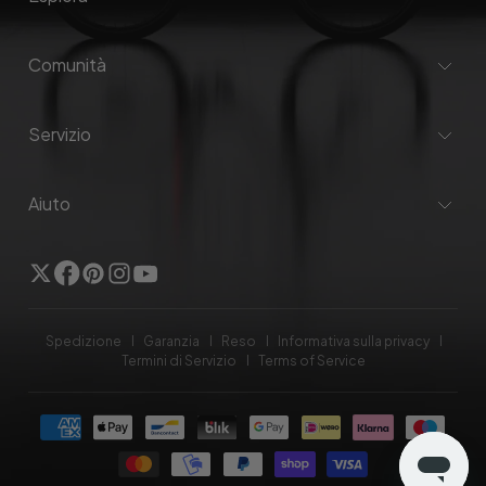
Comunità
Servizio
Aiuto
Twitter
Facebook
Pinterest
Instagram
YouTube
Spedizione
Garanzia
Reso
Informativa sulla privacy
Termini di Servizio
Terms of Service
Modalità
di