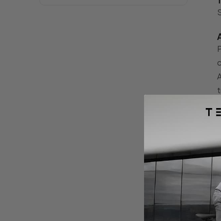
S
P
c
A
t
b
t
d
A
f