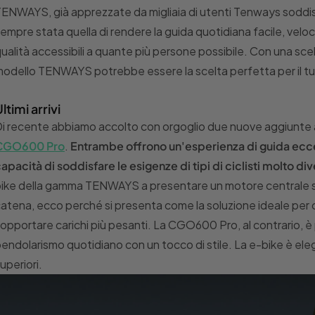
ENWAYS, già apprezzate da migliaia di utenti Tenways soddisfa
empre stata quella di rendere la guida quotidiana facile, velo
ualità accessibili a quante più persone possibile. Con una sce
odello TENWAYS potrebbe essere la scelta perfetta per il tu
ltimi arrivi
i recente abbiamo accolto con orgoglio due nuove aggiunte all
CGO600 Pro
.
Entrambe offrono un'esperienza di guida eccez
apacità di soddisfare le esigenze di tipi di ciclisti molto dive
ike della gamma TENWAYS a presentare un motore centrale s
atena, ecco perché si presenta come la soluzione ideale per chi 
opportare carichi più pesanti. La CGO600 Pro, al contrario, è p
endolarismo quotidiano con un tocco di stile. La e-bike è ele
uperiori.