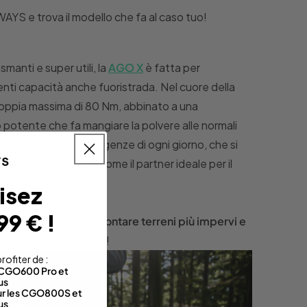
AYS e trova il modello che fa al caso tuo!
manti e super utili, la
AGO X
è fatta per
lenti capacità anche fuoristrada. Nel cuore della
oppia massima di 80 Nm, abbinato a una
potente che fa mangiare la polvere alle normali
on facilità le tue esigenze di ogni giorno, che si
proponendosi anche come il partner ideale per il
isez
99 € !
ghi, e si trova ad affrontare terreni più impervi e
 integrata nella AGO X!
rofiter de :
s CGO600 Pro et
us
sur les CGO800S et
us