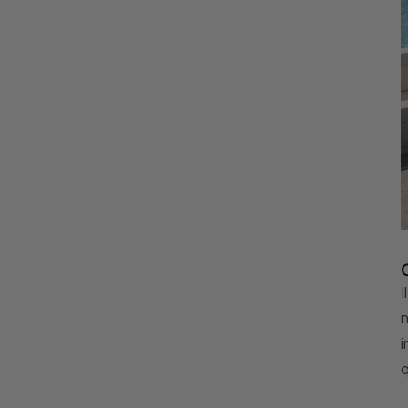
I
n
i
q