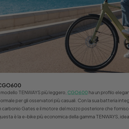
CGO600
l modello TENWAYS più leggero,
CGO600
ha un profilo elegan
ormale per gli osservatori più casuali. Con la sua batteria inte
n carbonio Gates e il motore del mozzo posteriore che fornisco
uesta è la e-bike più economica della gamma TENWAYS, ideale