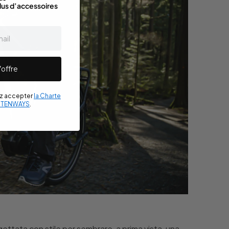
lus d’accessoires
’offre
ez accepter
la Charte
e TENWAYS
.
gettata con stile per sembrare, a prima vista, una