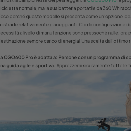
icicletta normale, ma la sua batteria portatile da 360 Wh rac
cco perché questo modello si presenta come un'opzione ideal
u strade relativamente pianeggianti. Con la configurazione del
ecessità a livello di manutenzione sono pressoché nulle: ora 
estinazione sempre carico di energia! Una scelta dall'ottimo 
a CGO600 Pro è adatta a: Persone con un programma di spo
na guida agile e sportiva.
Apprezzerai sicuramente tutte le f