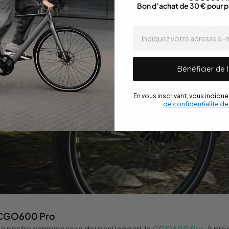
Bon d’achat de 30 € pour p
email
Bénéficier de l
En vous inscrivant, vous indiqu
de confidentialité d
CGO600 Pro
a nostra campionessa dei pesi leggeri, la
CGO600 Pro
, è pro