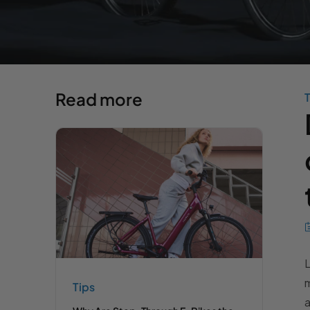
Read more
T
L
m
Tips
a