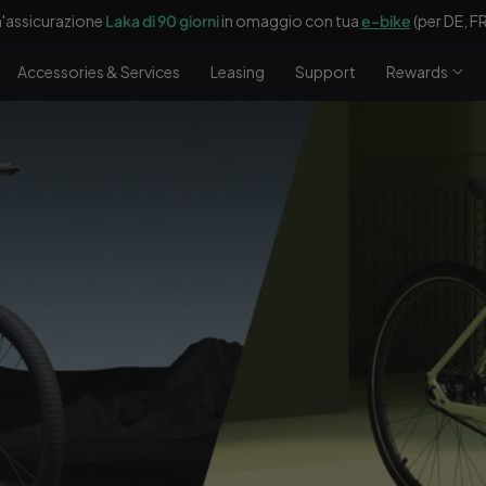
100 €
di sconto e un compressore portatile
Accessories & Services
Leasing
Support
Rewards