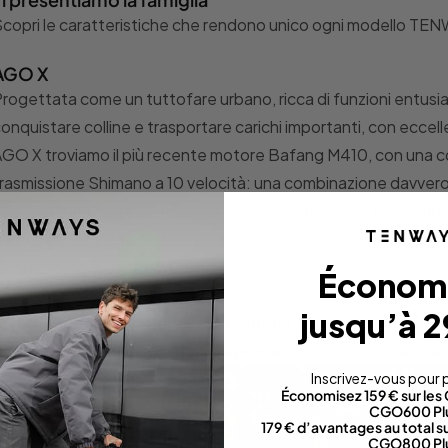
copri le caratteristiche che rendono unico ogni modello TENW
AGO X
rogettata come un tuttofare urbano, ricca di funzioni entusias
onquistare colline e trasportare carichi importanti, con eccel
GO X troviamo il più recente motore Bafang M410, con una c
rasmissione Shimano a 10 velocità: una combinazione davvero 
ici da città! Con un'autonomia fino a 100 km, la AGO X gestirà c
ratti dei viaggi da pendolare o delle commissioni quotidiane, 
ivertimento fuoristrada.
Économ
jusqu’à 2
GO X è ideale per: Chi vive in periferia, con percorsi più lun
uoristrada, e con più carichi da portare.
Amerai la versatilità
Inscrivez-vous pour p
Économisez 159 € sur le
CGO600 Pl
179 € d’avantages au total 
CGO800 Pl