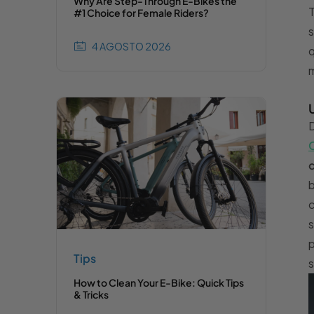
Why Are Step-Through E-Bikes the
T
#1 Choice for Female Riders?
s
4 AGOSTO 2026
q
m
U
D
c
b
c
s
p
Tips
s
How to Clean Your E-Bike: Quick Tips
& Tricks