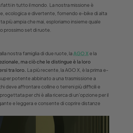
tti in tutto il mondo. La nostra missione è
ce, ecologica e divertente, fornendo e-bike di alta
lta più ampia che mai, esploriamo insieme quale
o prossimo set di ruote.
a nostra famiglia di due ruote, la
AGO X
e la
ionale, ma ciò che le distingue è la loro
rsi tra loro.
La più recente, la AGO X, è la prima e-
uper potente abbinato a una trasmissione a
deve affrontare colline o terreni più difficili e
rogettata per chi è alla ricerca di un'opzione per il
gante e leggera e consente di coprire distanze