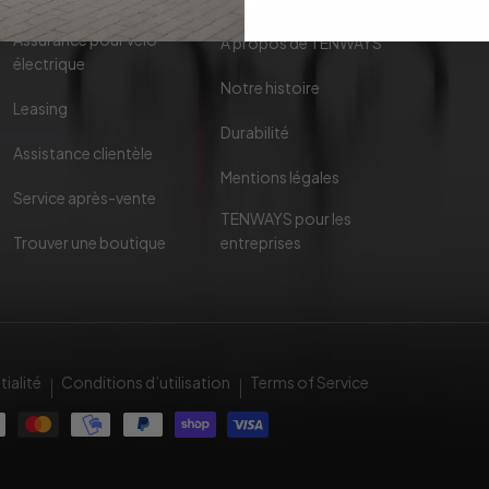
Services
Aide
Assurance pour vélo
À propos de TENWAYS
électrique
Notre histoire
Leasing
Durabilité
Assistance clientèle
s
Mentions légales
Service après-vente
TENWAYS pour les
Trouver une boutique
entreprises
tialité
Conditions d’utilisation
Terms of Service