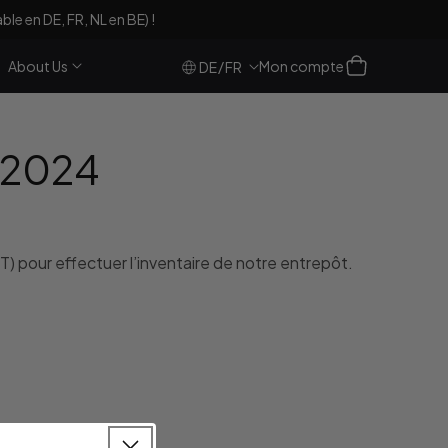
le en DE, FR, NL en BE) !
Se
Panier
About Us
Mon compte
/
DE
FR
connecter
1/2024
T) pour effectuer l’inventaire de notre entrepôt.