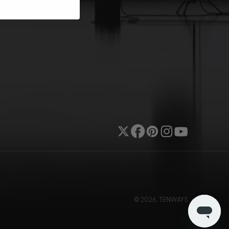
Twitter
Facebook
Pinterest
Instagram
YouTube
© 2026,
TENWAYS