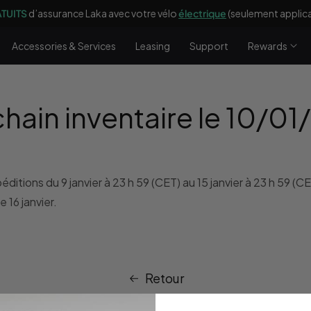
ATUITS
d’assurance Laka avec votre vélo
électrique
(seulement applicab
Accessories & Services
Leasing
Support
Rewards
chain inventaire le 10/0
ions du 9 janvier à 23 h 59 (CET) au 15 janvier à 23 h 59 (CE
 16 janvier.
Retour