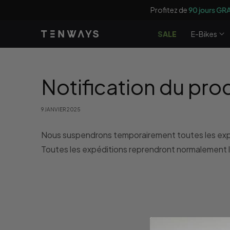
Ignorer et
Profitez de
90 jours GR
passer au
contenu
SALE
E-Bikes
Notification du pro
9 JANVIER 2025
Nous suspendrons temporairement toutes les expédit
Toutes les expéditions reprendront normalement le