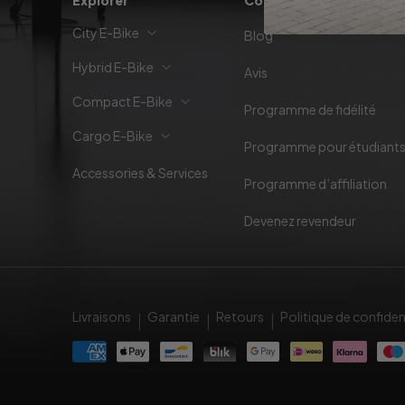
Explorer
Communauté
City E-Bike
Blog
Hybrid E-Bike
Avis
Compact E-Bike
Programme de fidélité
Cargo E-Bike
Programme pour étudiant
Accessories & Services
Programme d’affiliation
Devenez revendeur
Livraisons
Garantie
Retours
Politique de confiden
Méthodes
de
payement